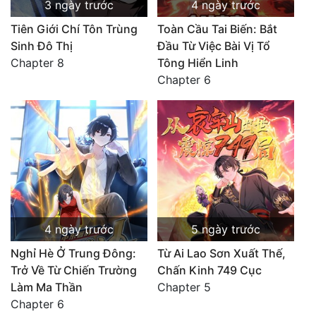
3 ngày trước
4 ngày trước
Tiên Giới Chí Tôn Trùng
Toàn Cầu Tai Biến: Bắt
Sinh Đô Thị
Đầu Từ Việc Bài Vị Tổ
Chapter 8
Tông Hiển Linh
Chapter 6
4 ngày trước
5 ngày trước
Nghỉ Hè Ở Trung Đông:
Từ Ai Lao Sơn Xuất Thế,
Trở Về Từ Chiến Trường
Chấn Kinh 749 Cục
Làm Ma Thần
Chapter 5
Chapter 6