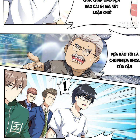
Thanh xuân - Vườn trường
Truyện AI
Truyện Sáng Tác
Trùng Sinh
Trọng sinh
Tu Tiên
Xuyên Không
Đô Thị
Tin
Tức
Tải
App