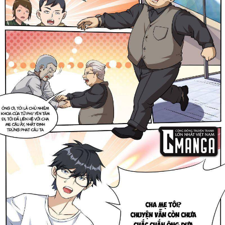
Cổ Đại
Hiện đại
Huyền Huyễn
Hài Hước
Hàn Quốc
Hậu Cung
Hệ Thống
Kinh Dị
Lịch Sử
Mạt Thế
Ngôn Tình