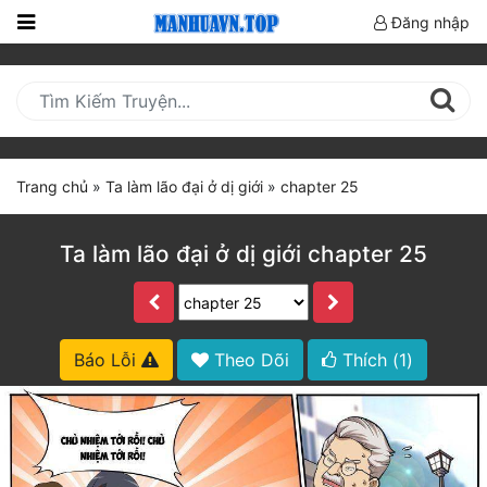
Đăng nhập
Trang
Chủ
Mới
Cập
Trang chủ
»
Ta làm lão đại ở dị giới
»
chapter 25
Nhật
(current)
BXH
Ta làm lão đại ở dị giới chapter 25
Thể Loại
Truyện HOT
Báo Lỗi
Theo Dõi
Thích (
1
)
Truyện Mới Ra
Hoàn Thành