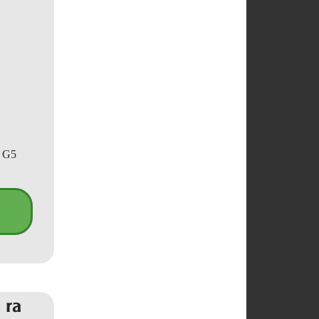
p G5
 ra