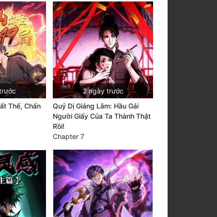
trước
2 ngày trước
ất Thế, Chấn
Quỷ Dị Giáng Lâm: Hầu Gái
Người Giấy Của Ta Thành Thật
Rồi!
Chapter 7