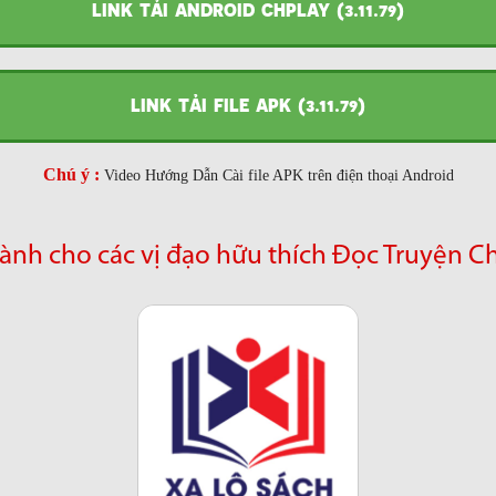
LINK TẢI ANDROID CHPLAY (3.11.79)
LINK TẢI FILE APK (3.11.79)
Chú ý :
Video Hướng Dẫn Cài file APK trên điện thoại Android
ành cho các vị đạo hữu thích Đọc Truyện C