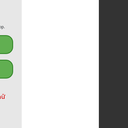
op.
hữ