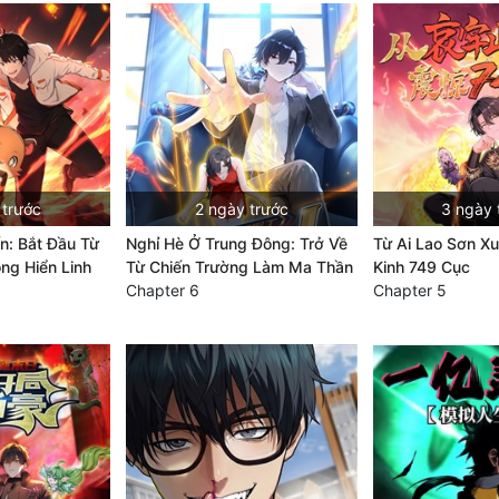
 trước
2 ngày trước
3 ngày 
ến: Bắt Đầu Từ
Nghỉ Hè Ở Trung Đông: Trở Về
Từ Ai Lao Sơn Xu
ông Hiển Linh
Từ Chiến Trường Làm Ma Thần
Kinh 749 Cục
Chapter 6
Chapter 5