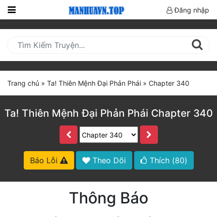
Đăng nhập
Trang
Chủ
Mới
Cập
Trang chủ
»
Ta! Thiên Mệnh Đại Phản Phái
»
Chapter 340
Nhật
(current)
BXH
Ta! Thiên Mệnh Đại Phản Phái Chapter 340
Thể Loại
Truyện HOT
Báo Lỗi
Theo Dõi
Thích (
80
)
Truyện Mới Ra
Thông Báo
Hoàn Thành