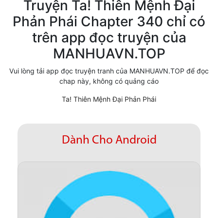
Truyện Ta! Thiên Mệnh Đại
Cổ Đại
Phản Phái Chapter 340 chỉ có
trên app đọc truyện của
Hiện đại
MANHUAVN.TOP
Huyền Huyễn
Vui lòng tải app đọc truyện tranh của MANHUAVN.TOP để đọc
Hài Hước
chap này, không có quảng cáo
Hàn Quốc
Ta! Thiên Mệnh Đại Phản Phái
Hậu Cung
Hệ Thống
Dành Cho Android
Kinh Dị
Lịch Sử
Mạt Thế
Ngôn Tình