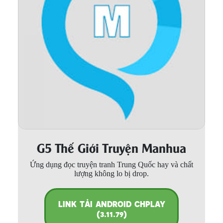
Thanh xuân - Vườn trường
Truyện AI
Truyện Sáng Tác
Trùng Sinh
Trọng sinh
Tu Tiên
Xuyên Không
G5 Thế Giới Truyện Manhua
Đô Thị
Ứng dụng đọc truyện tranh Trung Quốc hay và chất
Tin
lượng không lo bị drop.
Tức
Tải
LINK TẢI ANDROID CHPLAY
App
(3.11.79)