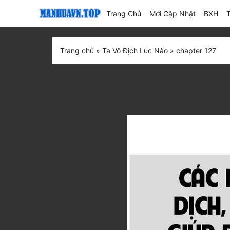
(current)
Trang Chủ
Mới Cập Nhật
BXH
Trang chủ
»
Ta Vô Địch Lúc Nào
»
chapter 127