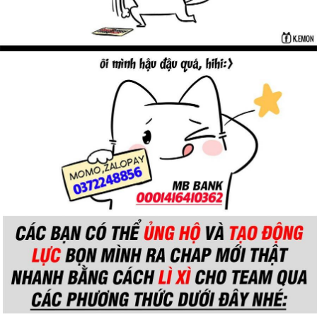
Thanh xuân - Vườn trường
Truyện AI
Truyện Sáng Tác
Trùng Sinh
Trọng sinh
Tu Tiên
Xuyên Không
Đô Thị
Tin
Tức
Tải
App