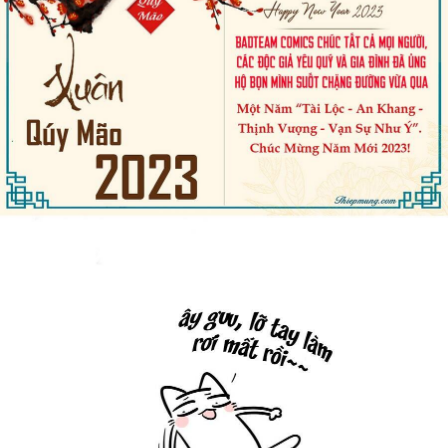
Cổ Đại
Hiện đại
Huyền Huyễn
Hài Hước
Hàn Quốc
Hậu Cung
Hệ Thống
Kinh Dị
Lịch Sử
Mạt Thế
Ngôn Tình