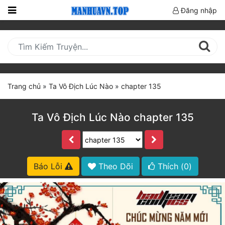
Đăng nhập
Trang
Chủ
Mới
Cập
Trang chủ
»
Ta Vô Địch Lúc Nào
»
chapter 135
Nhật
(current)
BXH
Ta Vô Địch Lúc Nào chapter 135
Thể Loại
Truyện HOT
Báo Lỗi
Theo Dõi
Thích (
0
)
Truyện Mới Ra
Hoàn Thành