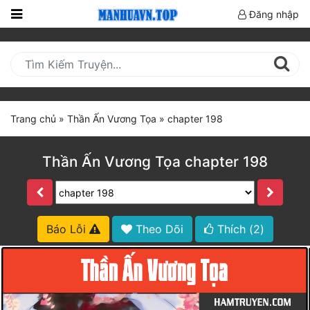
Đăng nhập
Trang
Chủ
Mới
Cập
Trang chủ
»
Thần Ấn Vương Tọa
»
chapter 198
Nhật
(current)
BXH
Thần Ấn Vương Tọa chapter 198
Thể Loại
Truyện HOT
Báo Lỗi
Theo Dõi
Thích (
2
)
Truyện Mới Ra
Hoàn Thành