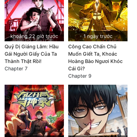
khoảng 22 giờ trước
1 ngày trước
Quỷ Dị Giáng Lâm: Hầu
Công Cao Chấn Chủ
Gái Người Giấy Của Ta
Muốn Giết Ta, Khoác
Thành Thật Rồi!
Hoàng Bào Ngươi Khóc
Chapter 7
Cái Gì?
Chapter 9