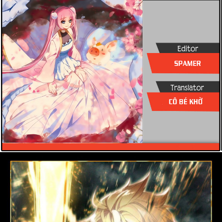
Cổ Đại
Hiện đại
Huyền Huyễn
Hài Hước
Hàn Quốc
Hậu Cung
Hệ Thống
Kinh Dị
Lịch Sử
Mạt Thế
Ngôn Tình