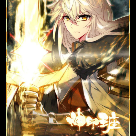
Thanh xuân - Vườn trường
Truyện AI
Truyện Sáng Tác
Trùng Sinh
Trọng sinh
Tu Tiên
Xuyên Không
Đô Thị
Tin
Tức
Tải
App