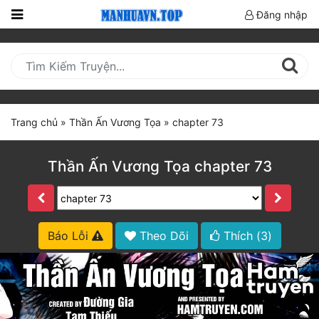
Đăng nhập
Trang
Chủ
Mới
Cập
Trang chủ
»
Thần Ấn Vương Tọa
»
chapter 73
Nhật
(current)
BXH
Thần Ấn Vương Tọa chapter 73
Thể Loại
Truyện HOT
Báo Lỗi
Theo Dõi
Thích (
3
)
Truyện Mới Ra
Hoàn Thành