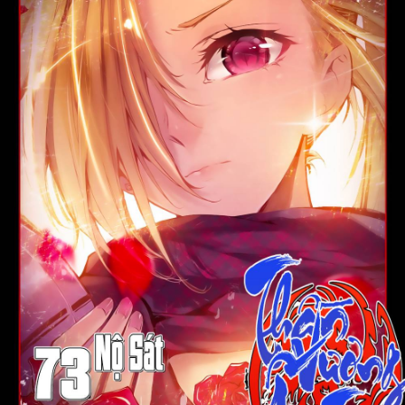
Thanh xuân - Vườn trường
Truyện AI
Truyện Sáng Tác
Trùng Sinh
Trọng sinh
Tu Tiên
Xuyên Không
Đô Thị
Tin
Tức
Tải
App