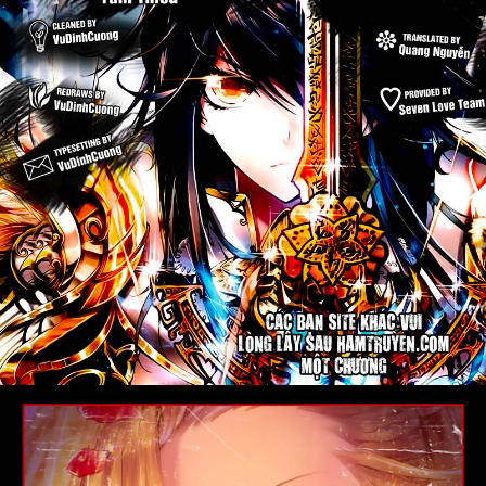
Cổ Đại
Hiện đại
Huyền Huyễn
Hài Hước
Hàn Quốc
Hậu Cung
Hệ Thống
Kinh Dị
Lịch Sử
Mạt Thế
Ngôn Tình