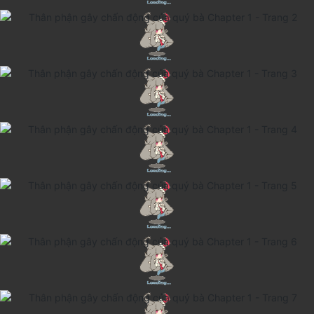
Cổ Đại
Hiện đại
Huyền Huyễn
Hài Hước
Hàn Quốc
Hậu Cung
Hệ Thống
Kinh Dị
Lịch Sử
Mạt Thế
Ngôn Tình