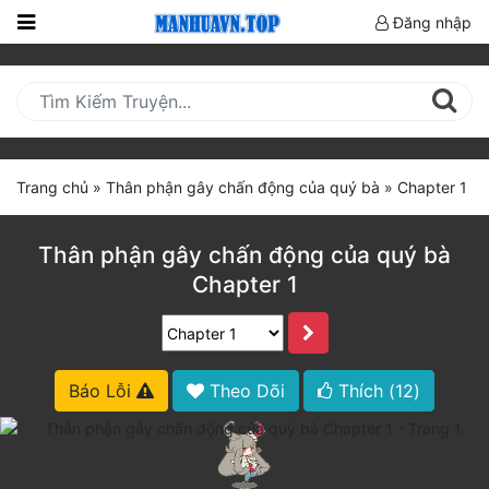
Đăng nhập
Trang
Chủ
Mới
Cập
Trang chủ
»
Thân phận gây chấn động của quý bà
»
Chapter 1
Nhật
(current)
BXH
Thân phận gây chấn động của quý bà
Chapter 1
Thể Loại
Truyện HOT
Báo Lỗi
Theo Dõi
Thích (
12
)
Truyện Mới Ra
Hoàn Thành