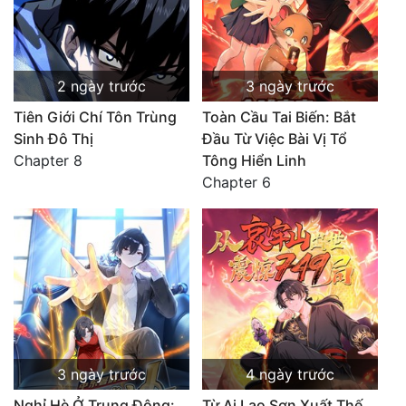
2 ngày trước
3 ngày trước
Tiên Giới Chí Tôn Trùng
Toàn Cầu Tai Biến: Bắt
Sinh Đô Thị
Đầu Từ Việc Bài Vị Tổ
Chapter 8
Tông Hiển Linh
Chapter 6
3 ngày trước
4 ngày trước
Nghỉ Hè Ở Trung Đông:
Từ Ai Lao Sơn Xuất Thế,