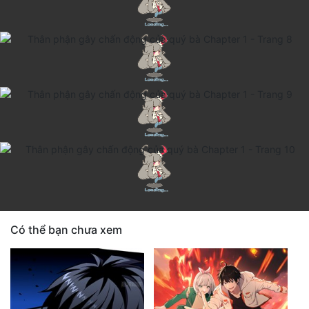
Thanh xuân - Vườn trường
Truyện AI
Truyện Sáng Tác
Trùng Sinh
Trọng sinh
Tu Tiên
Xuyên Không
Đô Thị
Có thể bạn chưa xem
Tin
Tức
Tải
App