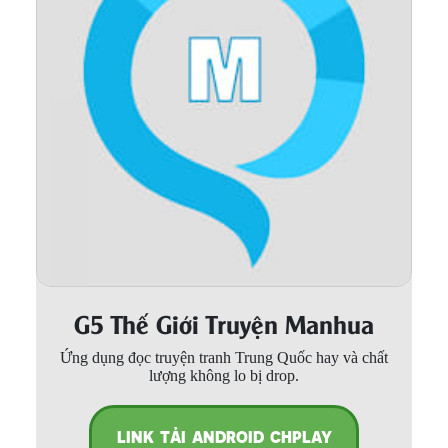
Thanh xuân - Vườn trường
Truyện AI
Truyện Sáng Tác
Trùng Sinh
Trọng sinh
Tu Tiên
Xuyên Không
Đô Thị
G5 Thế Giới Truyện Manhua
Tin
Ứng dụng đọc truyện tranh Trung Quốc hay và chất
Tức
lượng không lo bị drop.
Tải
App
LINK TẢI ANDROID CHPLAY