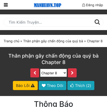
Đăng nhập
Trang
Chủ
Mới
Cập
Trang chủ
»
Thân phận gây chấn động của quý bà
»
Chapter 8
Nhật
(current)
BXH
Thân phận gây chấn động của quý bà
Chapter 8
Thể Loại
Truyện HOT
Báo Lỗi
Theo Dõi
Thích (
2
)
Truyện Mới Ra
Hoàn Thành
Thông Báo