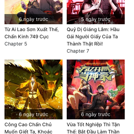
6 ngày trước
5 ngày trước
Từ Ai Lao Sơn Xuất Thế,
Quỷ Dị Giáng Lâm: Hầu
Chấn Kinh 749 Cục
Gái Người Giấy Của Ta
Chapter 5
Thành Thật Rồi!
Chapter 7
6 ngày trước
6 ngày trước
Công Cao Chấn Chủ
Vừa Tốt Nghiệp Thì Tận
Muốn Giết Ta, Khoác
Thế: Bắt Đầu Làm Thần