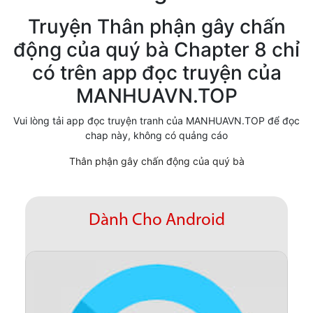
Cổ Đại
Truyện Thân phận gây chấn
động của quý bà Chapter 8 chỉ
Hiện đại
có trên app đọc truyện của
Huyền Huyễn
MANHUAVN.TOP
Hài Hước
Vui lòng tải app đọc truyện tranh của MANHUAVN.TOP để đọc
Hàn Quốc
chap này, không có quảng cáo
Hậu Cung
Thân phận gây chấn động của quý bà
Hệ Thống
Kinh Dị
Dành Cho Android
Lịch Sử
Mạt Thế
Ngôn Tình