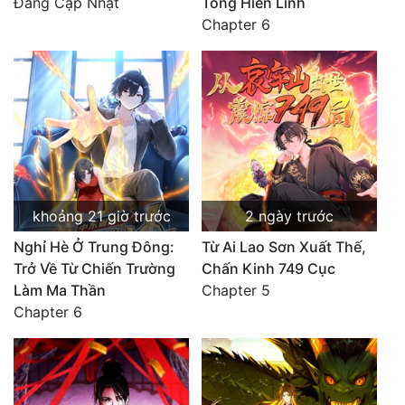
Đang Cập Nhật
Tông Hiển Linh
Chapter 6
khoảng 21 giờ trước
2 ngày trước
Nghỉ Hè Ở Trung Đông:
Từ Ai Lao Sơn Xuất Thế,
Trở Về Từ Chiến Trường
Chấn Kinh 749 Cục
Làm Ma Thần
Chapter 5
Chapter 6