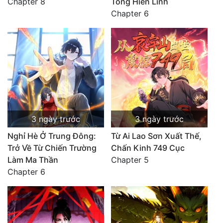
Chapter 8
Tông Hiển Linh
Chapter 6
3 ngày trước
3 ngày trước
Nghỉ Hè Ở Trung Đông:
Từ Ai Lao Sơn Xuất Thế,
Trở Về Từ Chiến Trường
Chấn Kinh 749 Cục
Làm Ma Thần
Chapter 5
Chapter 6