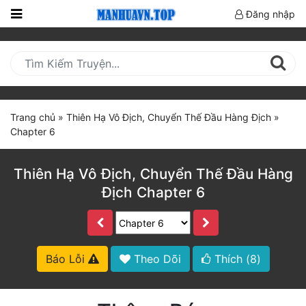
Đăng nhập
Trang
Chủ
Mới
Cập
Trang chủ
»
Thiên Hạ Vô Địch, Chuyển Thế Đầu Hàng Địch
»
Nhật
Chapter 6
(current)
BXH
Thiên Hạ Vô Địch, Chuyển Thế Đầu Hàng
Thể Loại
Địch Chapter 6
Truyện HOT
Truyện Mới Ra
Báo Lỗi
Theo Dõi
Thích (
8
)
Hoàn Thành