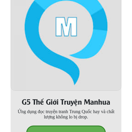
Thanh xuân - Vườn trường
Truyện AI
Truyện Sáng Tác
Trùng Sinh
Trọng sinh
Tu Tiên
Xuyên Không
Đô Thị
G5 Thế Giới Truyện Manhua
Tin
Tức
Ứng dụng đọc truyện tranh Trung Quốc hay và chất
lượng không lo bị drop.
Tải
App