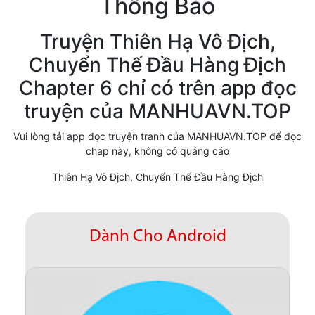
Thông Báo
Cổ Đại
Truyện Thiên Hạ Vô Địch,
Hiện đại
Chuyển Thế Đầu Hàng Địch
Huyền Huyễn
Chapter 6 chỉ có trên app đọc
Hài Hước
truyện của MANHUAVN.TOP
Hàn Quốc
Vui lòng tải app đọc truyện tranh của MANHUAVN.TOP để đọc
chap này, không có quảng cáo
Hậu Cung
Thiên Hạ Vô Địch, Chuyển Thế Đầu Hàng Địch
Hệ Thống
Kinh Dị
Dành Cho Android
Lịch Sử
Mạt Thế
Ngôn Tình