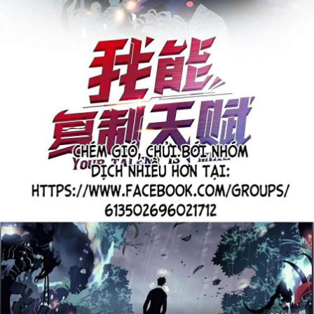
Thanh xuân - Vườn trường
Truyện AI
Truyện Sáng Tác
Trùng Sinh
Trọng sinh
Tu Tiên
Xuyên Không
Đô Thị
Tin
Tức
Tải
App