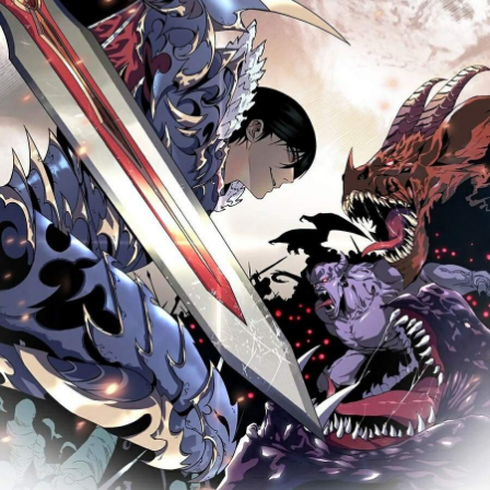
Cổ Đại
Hiện đại
Huyền Huyễn
Hài Hước
Hàn Quốc
Hậu Cung
Hệ Thống
Kinh Dị
Lịch Sử
Mạt Thế
Ngôn Tình