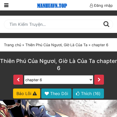
Đăng nhập
Trang
Chủ
Mới
Cập
Trang chủ
»
Thiên Phú Của Ngươi, Giờ Là Của Ta
»
chapter 6
Nhật
(current)
BXH
Thiên Phú Của Ngươi, Giờ Là Của Ta chapter
6
Thể Loại
Truyện HOT
Báo Lỗi
Theo Dõi
Thích (
16
)
Truyện Mới Ra
Hoàn Thành