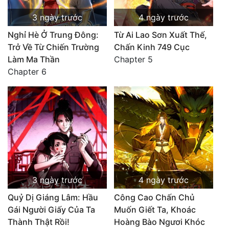
3 ngày trước
4 ngày trước
Nghỉ Hè Ở Trung Đông:
Từ Ai Lao Sơn Xuất Thế,
Trở Về Từ Chiến Trường
Chấn Kinh 749 Cục
Làm Ma Thần
Chapter 5
Chapter 6
3 ngày trước
4 ngày trước
Quỷ Dị Giáng Lâm: Hầu
Công Cao Chấn Chủ
Gái Người Giấy Của Ta
Muốn Giết Ta, Khoác
Thành Thật Rồi!
Hoàng Bào Ngươi Khóc