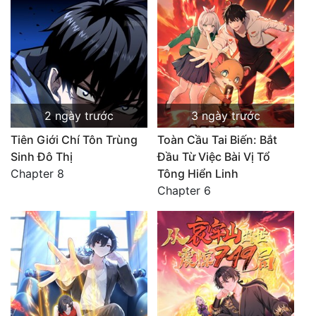
2 ngày trước
3 ngày trước
Tiên Giới Chí Tôn Trùng
Toàn Cầu Tai Biến: Bắt
Sinh Đô Thị
Đầu Từ Việc Bài Vị Tổ
Chapter 8
Tông Hiển Linh
Chapter 6