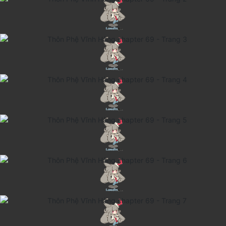
Cổ Đại
Hiện đại
Huyền Huyễn
Hài Hước
Hàn Quốc
Hậu Cung
Hệ Thống
Kinh Dị
Lịch Sử
Mạt Thế
Ngôn Tình