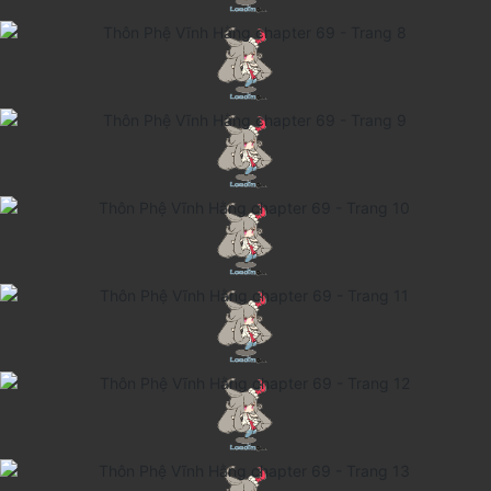
Thanh xuân - Vườn trường
Truyện AI
Truyện Sáng Tác
Trùng Sinh
Trọng sinh
Tu Tiên
Xuyên Không
Đô Thị
Tin
Tức
Tải
App