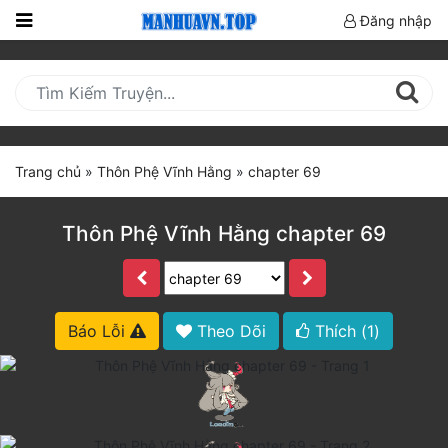
Đăng nhập
Trang
Chủ
Mới
Cập
Trang chủ
»
Thôn Phệ Vĩnh Hằng
»
chapter 69
Nhật
(current)
BXH
Thôn Phệ Vĩnh Hằng chapter 69
Thể Loại
Truyện HOT
Báo Lỗi
Theo Dõi
Thích (
1
)
Truyện Mới Ra
Hoàn Thành