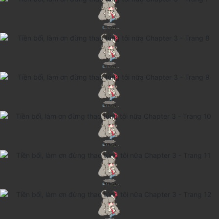
Thanh xuân - Vườn trường
Truyện AI
Truyện Sáng Tác
Trùng Sinh
Trọng sinh
Tu Tiên
Xuyên Không
Đô Thị
Tin
Tức
Tải
App