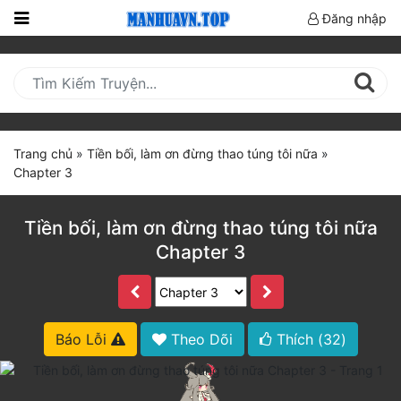
Đăng nhập
Trang
Chủ
Mới
Cập
Trang chủ
»
Tiền bối, làm ơn đừng thao túng tôi nữa
»
Nhật
Chapter 3
(current)
BXH
Tiền bối, làm ơn đừng thao túng tôi nữa
Thể Loại
Chapter 3
Truyện HOT
Truyện Mới Ra
Báo Lỗi
Theo Dõi
Thích (
32
)
Hoàn Thành