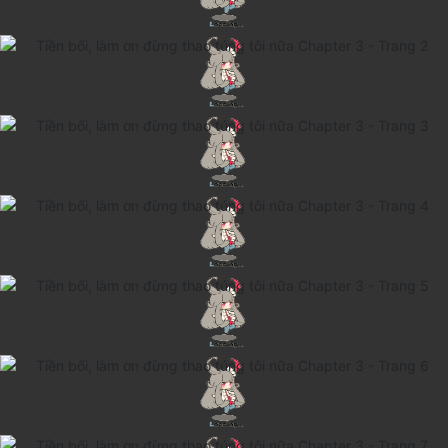
Cổ Đại
Hiện đại
Huyền Huyễn
Hài Hước
Hàn Quốc
Hậu Cung
Hệ Thống
Kinh Dị
Lịch Sử
Mạt Thế
Ngôn Tình