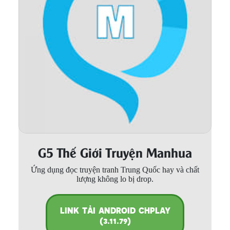
Thanh xuân - Vườn trường
Truyện AI
Truyện Sáng Tác
Trùng Sinh
Trọng sinh
Tu Tiên
Xuyên Không
G5 Thế Giới Truyện Manhua
Đô Thị
Ứng dụng đọc truyện tranh Trung Quốc hay và chất
Tin
lượng không lo bị drop.
Tức
Tải
LINK TẢI ANDROID CHPLAY
App
(3.11.79)