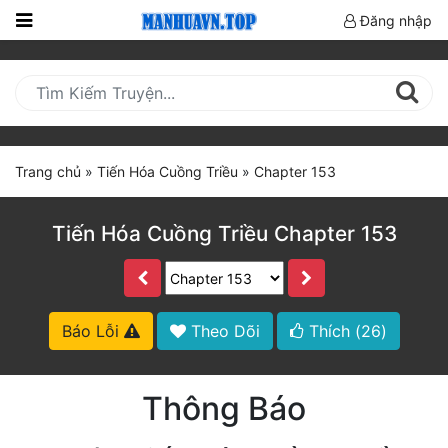
Đăng nhập
Trang
Chủ
Mới
Cập
Trang chủ
»
Tiến Hóa Cuồng Triều
»
Chapter 153
Nhật
(current)
BXH
Tiến Hóa Cuồng Triều Chapter 153
Thể Loại
Truyện HOT
Báo Lỗi
Theo Dõi
Thích (
26
)
Truyện Mới Ra
Thông Báo
Hoàn Thành