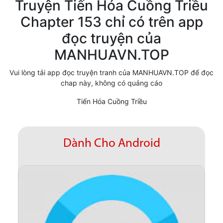
Truyện Tiến Hóa Cuồng Triều
Cổ Đại
Chapter 153 chỉ có trên app
đọc truyện của
Hiện đại
MANHUAVN.TOP
Huyền Huyễn
Vui lòng tải app đọc truyện tranh của MANHUAVN.TOP để đọc
Hài Hước
chap này, không có quảng cáo
Hàn Quốc
Tiến Hóa Cuồng Triều
Hậu Cung
Hệ Thống
Dành Cho Android
Kinh Dị
Lịch Sử
Mạt Thế
Ngôn Tình