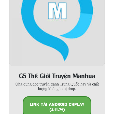
Thanh xuân - Vườn trường
Truyện AI
Truyện Sáng Tác
Trùng Sinh
Trọng sinh
Tu Tiên
Xuyên Không
G5 Thế Giới Truyện Manhua
Đô Thị
Ứng dụng đọc truyện tranh Trung Quốc hay và chất
Tin
lượng không lo bị drop.
Tức
Tải
LINK TẢI ANDROID CHPLAY
App
(3.11.79)