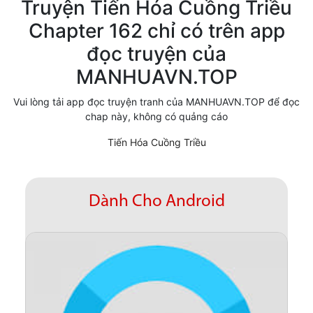
Truyện Tiến Hóa Cuồng Triều
Cổ Đại
Chapter 162 chỉ có trên app
đọc truyện của
Hiện đại
MANHUAVN.TOP
Huyền Huyễn
Vui lòng tải app đọc truyện tranh của MANHUAVN.TOP để đọc
Hài Hước
chap này, không có quảng cáo
Hàn Quốc
Tiến Hóa Cuồng Triều
Hậu Cung
Hệ Thống
Dành Cho Android
Kinh Dị
Lịch Sử
Mạt Thế
Ngôn Tình