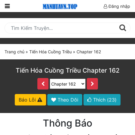
Đăng nhập
Trang
Chủ
Mới
Cập
Trang chủ
»
Tiến Hóa Cuồng Triều
»
Chapter 162
Nhật
(current)
BXH
Tiến Hóa Cuồng Triều Chapter 162
Thể Loại
Truyện HOT
Báo Lỗi
Theo Dõi
Thích (
23
)
Truyện Mới Ra
Thông Báo
Hoàn Thành