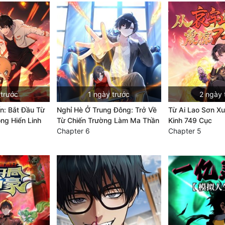
 trước
1 ngày trước
2 ngày 
ến: Bắt Đầu Từ
Nghỉ Hè Ở Trung Đông: Trở Về
Từ Ai Lao Sơn Xu
ông Hiển Linh
Từ Chiến Trường Làm Ma Thần
Kinh 749 Cục
Chapter 6
Chapter 5