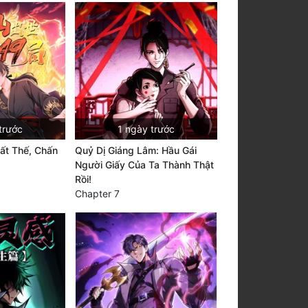
trước
1 ngày trước
ất Thế, Chấn
Quỷ Dị Giáng Lâm: Hầu Gái
Người Giấy Của Ta Thành Thật
Rồi!
Chapter 7