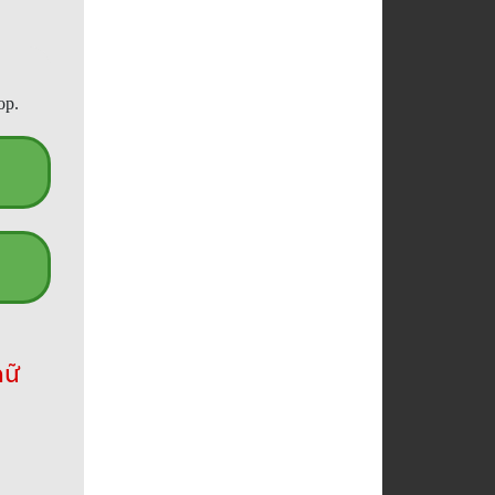
op.
hữ