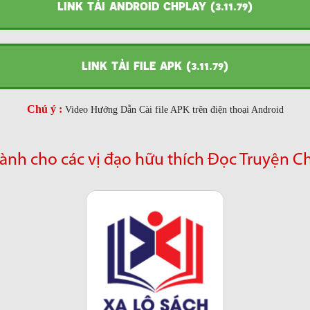
LINK TẢI ANDROID CHPLAY (3.11.79)
LINK TẢI FILE APK (3.11.79)
Chú ý :
Video Hướng Dẫn Cài file APK trên điện thoại Android
ành cho các vị đạo hữu thích Đọc Truyện C