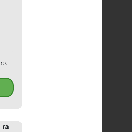
p G5
 ra