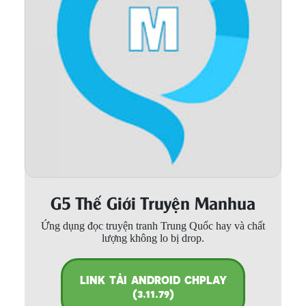
Thanh xuân - Vườn trường
Truyện AI
Truyện Sáng Tác
Trùng Sinh
Trọng sinh
Tu Tiên
Xuyên Không
G5 Thế Giới Truyện Manhua
Đô Thị
Ứng dụng đọc truyện tranh Trung Quốc hay và chất
Tin
lượng không lo bị drop.
Tức
Tải
LINK TẢI ANDROID CHPLAY
App
(3.11.79)