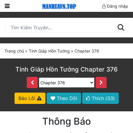
Đăng nhập
Trang
Chủ
Mới
Cập
Trang chủ
»
Tinh Giáp Hồn Tướng
»
Chapter 376
Nhật
(current)
BXH
Tinh Giáp Hồn Tướng Chapter 376
Thể Loại
Truyện HOT
Báo Lỗi
Theo Dõi
Thích (
33
)
Truyện Mới Ra
Thông Báo
Hoàn Thành