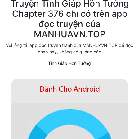
Truyện Tinh Giáp Hồn Tướng
Cổ Đại
Chapter 376 chỉ có trên app
đọc truyện của
Hiện đại
MANHUAVN.TOP
Huyền Huyễn
Vui lòng tải app đọc truyện tranh của MANHUAVN.TOP để đọc
Hài Hước
chap này, không có quảng cáo
Hàn Quốc
Tinh Giáp Hồn Tướng
Hậu Cung
Hệ Thống
Dành Cho Android
Kinh Dị
Lịch Sử
Mạt Thế
Ngôn Tình