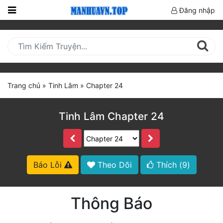
Đăng nhập
Trang
Chủ
Mới
Cập
Trang chủ
»
Tinh Lâm
»
Chapter 24
Nhật
(current)
BXH
Tinh Lâm Chapter 24
Thể Loại
Truyện HOT
Báo Lỗi
Theo Dõi
Thích (
9
)
Truyện Mới Ra
Thông Báo
Hoàn Thành