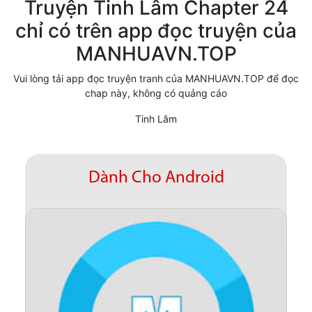
Truyện Tinh Lâm Chapter 24
Cổ Đại
chỉ có trên app đọc truyện của
MANHUAVN.TOP
Hiện đại
Huyền Huyễn
Vui lòng tải app đọc truyện tranh của MANHUAVN.TOP để đọc
chap này, không có quảng cáo
Hài Hước
Tinh Lâm
Hàn Quốc
Hậu Cung
Dành Cho Android
Hệ Thống
Kinh Dị
Lịch Sử
Mạt Thế
Ngôn Tình