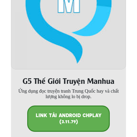
Thanh xuân - Vườn trường
Truyện AI
Truyện Sáng Tác
Trùng Sinh
Trọng sinh
Tu Tiên
G5 Thế Giới Truyện Manhua
Xuyên Không
Ứng dụng đọc truyện tranh Trung Quốc hay và chất
Đô Thị
lượng không lo bị drop.
Tin
Tức
LINK TẢI ANDROID CHPLAY
(3.11.79)
Tải
App