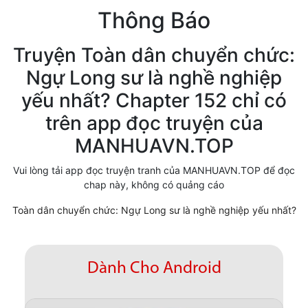
Thông Báo
Cổ Đại
Hiện đại
Truyện Toàn dân chuyển chức:
Ngự Long sư là nghề nghiệp
Huyền Huyễn
yếu nhất? Chapter 152 chỉ có
Hài Hước
trên app đọc truyện của
Hàn Quốc
MANHUAVN.TOP
Hậu Cung
Vui lòng tải app đọc truyện tranh của MANHUAVN.TOP để đọc
chap này, không có quảng cáo
Hệ Thống
Toàn dân chuyển chức: Ngự Long sư là nghề nghiệp yếu nhất?
Kinh Dị
Lịch Sử
Dành Cho Android
Mạt Thế
Ngôn Tình