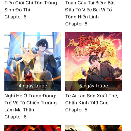
Tiên Giới Chí Tôn Trùng
Toàn Cầu Tai Biến: Bắt
Sinh Đô Thị
Đầu Từ Việc Bài Vị Tổ
Chapter 8
Tông Hiển Linh
Chapter 6
4 ngày trước
5 ngày trước
Nghỉ Hè Ở Trung Đông:
Từ Ai Lao Sơn Xuất Thế,
Trở Về Từ Chiến Trường
Chấn Kinh 749 Cục
Làm Ma Thần
Chapter 5
Chapter 6