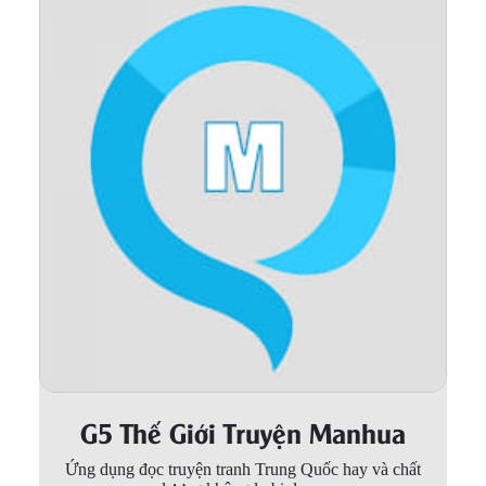
Thanh xuân - Vườn trường
Truyện AI
Truyện Sáng Tác
Trùng Sinh
Trọng sinh
Tu Tiên
Xuyên Không
Đô Thị
Tin
Tức
G5 Thế Giới Truyện Manhua
Tải
App
Ứng dụng đọc truyện tranh Trung Quốc hay và chất