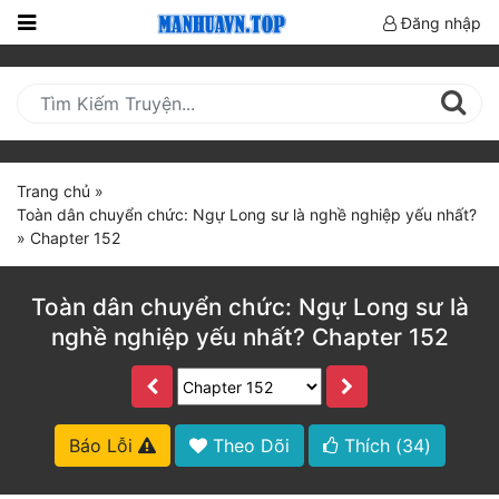
Đăng nhập
Trang
Chủ
Mới
Cập
Trang chủ
»
Nhật
Toàn dân chuyển chức: Ngự Long sư là nghề nghiệp yếu nhất?
(current)
»
Chapter 152
BXH
Thể Loại
Toàn dân chuyển chức: Ngự Long sư là
nghề nghiệp yếu nhất? Chapter 152
Truyện HOT
Truyện Mới Ra
Báo Lỗi
Theo Dõi
Thích (
34
)
Hoàn Thành