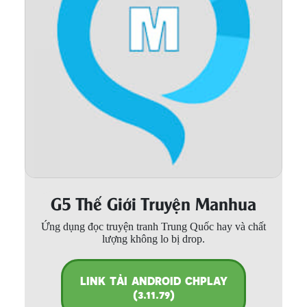
Thanh xuân - Vườn trường
Truyện AI
Truyện Sáng Tác
Trùng Sinh
Trọng sinh
Tu Tiên
Xuyên Không
G5 Thế Giới Truyện Manhua
Đô Thị
Ứng dụng đọc truyện tranh Trung Quốc hay và chất
Tin
lượng không lo bị drop.
Tức
Tải
LINK TẢI ANDROID CHPLAY
App
(3.11.79)