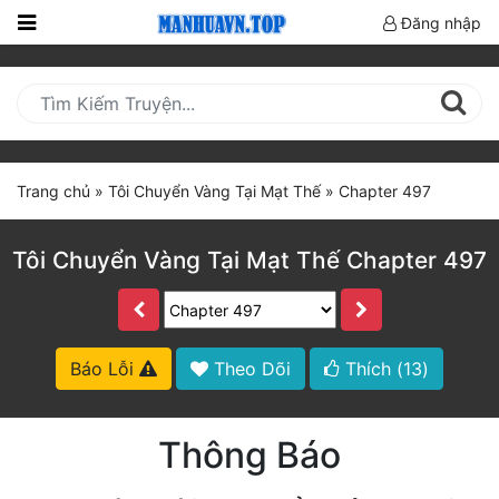
Đăng nhập
Trang
Chủ
Mới
Cập
Trang chủ
»
Tôi Chuyển Vàng Tại Mạt Thế
»
Chapter 497
Nhật
(current)
BXH
Tôi Chuyển Vàng Tại Mạt Thế Chapter 497
Thể Loại
Truyện HOT
Báo Lỗi
Theo Dõi
Thích (
13
)
Truyện Mới Ra
Thông Báo
Hoàn Thành