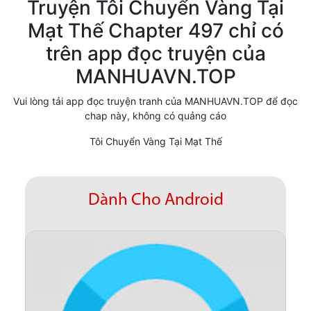
Truyện Tôi Chuyển Vàng Tại
Cổ Đại
Mạt Thế Chapter 497 chỉ có
trên app đọc truyện của
Hiện đại
MANHUAVN.TOP
Huyền Huyễn
Vui lòng tải app đọc truyện tranh của MANHUAVN.TOP để đọc
Hài Hước
chap này, không có quảng cáo
Hàn Quốc
Tôi Chuyển Vàng Tại Mạt Thế
Hậu Cung
Hệ Thống
Dành Cho Android
Kinh Dị
Lịch Sử
Mạt Thế
Ngôn Tình