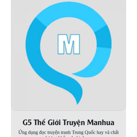
Thanh xuân - Vườn trường
Truyện AI
Truyện Sáng Tác
Trùng Sinh
Trọng sinh
Tu Tiên
Xuyên Không
Đô Thị
Tin
Tức
G5 Thế Giới Truyện Manhua
Tải
App
Ứng dụng đọc truyện tranh Trung Quốc hay và chất