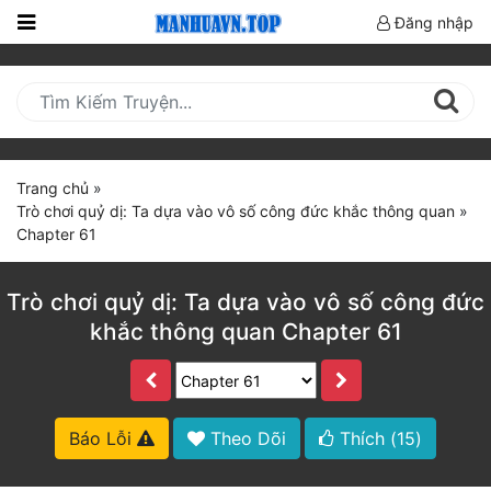
Đăng nhập
Trang
Chủ
Mới
Cập
Trang chủ
»
Nhật
Trò chơi quỷ dị: Ta dựa vào vô số công đức khắc thông quan
»
(current)
Chapter 61
BXH
Thể Loại
Trò chơi quỷ dị: Ta dựa vào vô số công đức
khắc thông quan Chapter 61
Truyện HOT
Truyện Mới Ra
Báo Lỗi
Theo Dõi
Thích (
15
)
Hoàn Thành