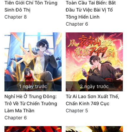
Tiên Giới Chí Tôn Trùng
Toàn Cầu Tai Biến: Bắt
Sinh Đô Thị
Đầu Từ Việc Bài Vị Tổ
Chapter 8
Tông Hiển Linh
Chapter 6
1 ngày trước
2 ngày trước
Nghỉ Hè Ở Trung Đông:
Từ Ai Lao Sơn Xuất Thế,
Trở Về Từ Chiến Trường
Chấn Kinh 749 Cục
Làm Ma Thần
Chapter 5
Chapter 6