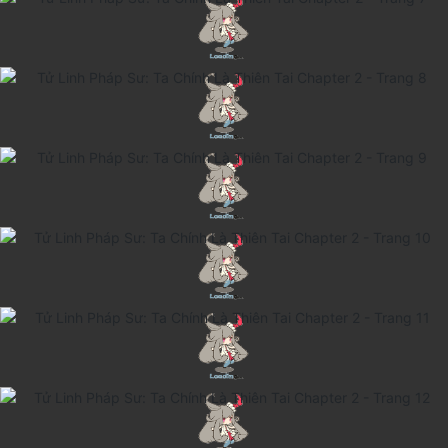
Thanh xuân - Vườn trường
Truyện AI
Truyện Sáng Tác
Trùng Sinh
Trọng sinh
Tu Tiên
Xuyên Không
Đô Thị
Tin
Tức
Tải
App