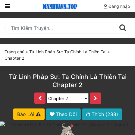
Đăng nhập
Trang
Chủ
Mới
Cập
Trang chủ
»
Tử Linh Pháp Sư: Ta Chính Là Thiên Tai
»
Nhật
Chapter 2
(current)
BXH
Tử Linh Pháp Sư: Ta Chính Là Thiên Tai
Thể Loại
Chapter 2
Truyện HOT
Truyện Mới Ra
Báo Lỗi
Theo Dõi
Thích (
288
)
Hoàn Thành