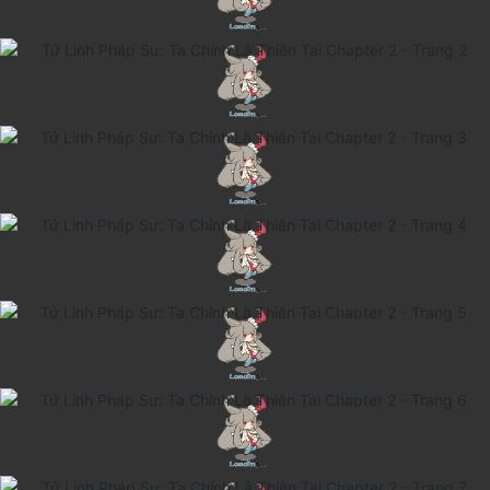
Cổ Đại
Hiện đại
Huyền Huyễn
Hài Hước
Hàn Quốc
Hậu Cung
Hệ Thống
Kinh Dị
Lịch Sử
Mạt Thế
Ngôn Tình