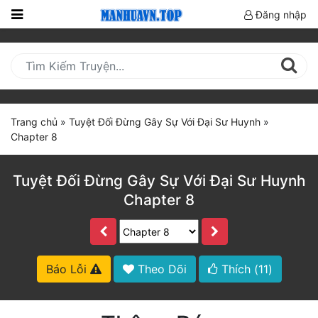
Đăng nhập
Trang
Chủ
Mới
Cập
Trang chủ
»
Tuyệt Đối Đừng Gây Sự Với Đại Sư Huynh
»
Nhật
Chapter 8
(current)
BXH
Tuyệt Đối Đừng Gây Sự Với Đại Sư Huynh
Thể Loại
Chapter 8
Truyện HOT
Truyện Mới Ra
Báo Lỗi
Theo Dõi
Thích (
11
)
Hoàn Thành