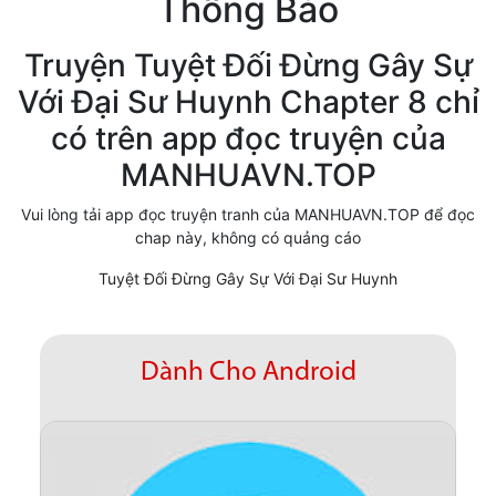
Thông Báo
Cổ Đại
Truyện Tuyệt Đối Đừng Gây Sự
Hiện đại
Với Đại Sư Huynh Chapter 8 chỉ
Huyền Huyễn
có trên app đọc truyện của
Hài Hước
MANHUAVN.TOP
Hàn Quốc
Vui lòng tải app đọc truyện tranh của MANHUAVN.TOP để đọc
chap này, không có quảng cáo
Hậu Cung
Tuyệt Đối Đừng Gây Sự Với Đại Sư Huynh
Hệ Thống
Kinh Dị
Dành Cho Android
Lịch Sử
Mạt Thế
Ngôn Tình