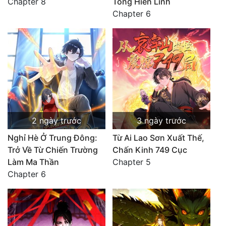
Chapter 8
Tông Hiển Linh
Chapter 6
2 ngày trước
3 ngày trước
Nghỉ Hè Ở Trung Đông:
Từ Ai Lao Sơn Xuất Thế,
Trở Về Từ Chiến Trường
Chấn Kinh 749 Cục
Làm Ma Thần
Chapter 5
Chapter 6