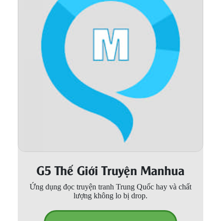
Thanh xuân - Vườn trường
Truyện AI
Truyện Sáng Tác
Trùng Sinh
Trọng sinh
Tu Tiên
Xuyên Không
Đô Thị
G5 Thế Giới Truyện Manhua
Tin
Tức
Ứng dụng đọc truyện tranh Trung Quốc hay và chất
lượng không lo bị drop.
Tải
App