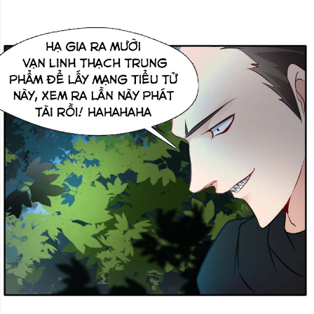
Thanh xuân - Vườn trường
Truyện AI
Truyện Sáng Tác
Trùng Sinh
Trọng sinh
Tu Tiên
Xuyên Không
Đô Thị
Tin
Tức
Tải
App