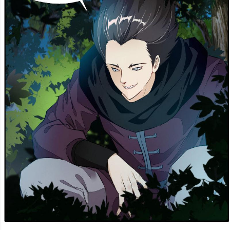
Cổ Đại
Hiện đại
Huyền Huyễn
Hài Hước
Hàn Quốc
Hậu Cung
Hệ Thống
Kinh Dị
Lịch Sử
Mạt Thế
Ngôn Tình