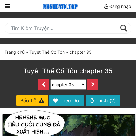
Đăng nhập
Trang
Chủ
Mới
Cập
Trang chủ
»
Tuyệt Thế Cổ Tôn
»
chapter 35
Nhật
(current)
BXH
Tuyệt Thế Cổ Tôn chapter 35
Thể Loại
Truyện HOT
Báo Lỗi
Theo Dõi
Thích (
2
)
Truyện Mới Ra
Hoàn Thành