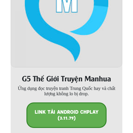
Thanh xuân - Vườn trường
Truyện AI
Truyện Sáng Tác
Trùng Sinh
Trọng sinh
Tu Tiên
G5 Thế Giới Truyện Manhua
Xuyên Không
Ứng dụng đọc truyện tranh Trung Quốc hay và chất
Đô Thị
lượng không lo bị drop.
Tin
Tức
LINK TẢI ANDROID CHPLAY
(3.11.79)
Tải
App