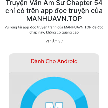
Truyện Văn Âm Sư Chapter 54
Cổ Đại
chỉ có trên app đọc truyện của
MANHUAVN.TOP
Hiện đại
Huyền Huyễn
Vui lòng tải app đọc truyện tranh của MANHUAVN.TOP để đọc
chap này, không có quảng cáo
Hài Hước
Văn Âm Sư
Hàn Quốc
Hậu Cung
Dành Cho Android
Hệ Thống
Kinh Dị
Lịch Sử
Mạt Thế
Ngôn Tình