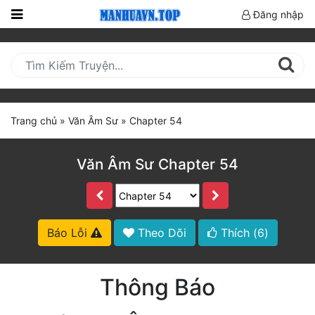
Đăng nhập
Trang
Chủ
Mới
Cập
Trang chủ
»
Văn Âm Sư
»
Chapter 54
Nhật
(current)
BXH
Văn Âm Sư Chapter 54
Thể Loại
Truyện HOT
Báo Lỗi
Theo Dõi
Thích (
6
)
Truyện Mới Ra
Thông Báo
Hoàn Thành