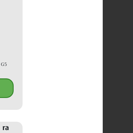
p G5
 ra