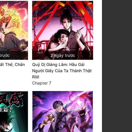
trước
2 ngày trước
ất Thế, Chấn
Quỷ Dị Giáng Lâm: Hầu Gái
Người Giấy Của Ta Thành Thật
Rồi!
Chapter 7