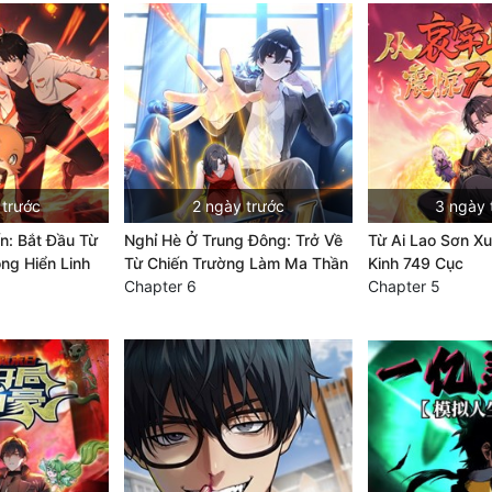
 trước
2 ngày trước
3 ngày 
ến: Bắt Đầu Từ
Nghỉ Hè Ở Trung Đông: Trở Về
Từ Ai Lao Sơn Xu
ông Hiển Linh
Từ Chiến Trường Làm Ma Thần
Kinh 749 Cục
Chapter 6
Chapter 5