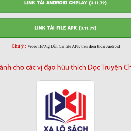
LINK TẢI ANDROID CHPLAY (3.11.79)
LINK TẢI FILE APK (3.11.79)
Chú ý :
Video Hướng Dẫn Cài file APK trên điện thoại Android
ành cho các vị đạo hữu thích Đọc Truyện C