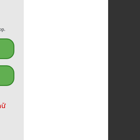
op.
hữ