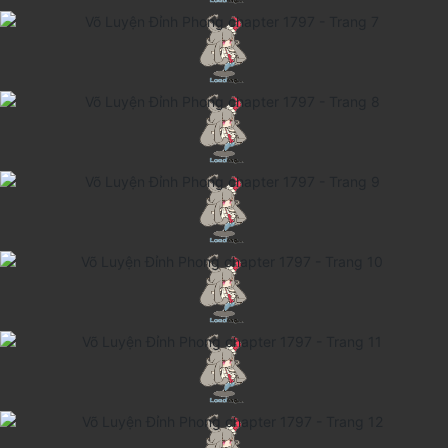
Thanh xuân - Vườn trường
Truyện AI
Truyện Sáng Tác
Trùng Sinh
Trọng sinh
Tu Tiên
Xuyên Không
Đô Thị
Tin
Tức
Tải
App