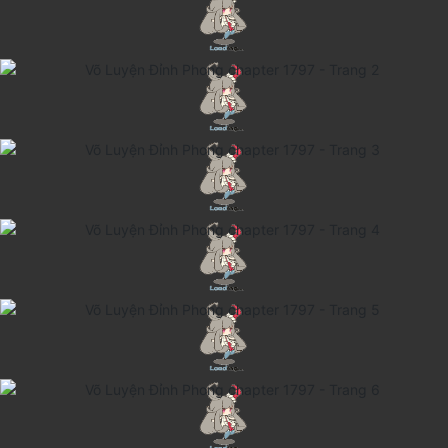
Cổ Đại
Hiện đại
Huyền Huyễn
Hài Hước
Hàn Quốc
Hậu Cung
Hệ Thống
Kinh Dị
Lịch Sử
Mạt Thế
Ngôn Tình