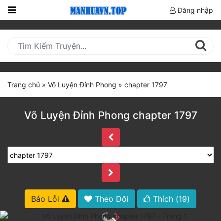
Đăng nhập
Trang
Chủ
Mới
Cập
Trang chủ
»
Võ Luyện Đỉnh Phong
»
chapter 1797
Nhật
(current)
BXH
Võ Luyện Đỉnh Phong chapter 1797
Thể Loại
Truyện HOT
Truyện Mới Ra
Báo Lỗi
Theo Dõi
Thích (
19
)
Hoàn Thành