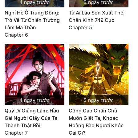
4 ngày trước
5 ngày trước
Nghỉ Hè Ở Trung Đông:
Từ Ai Lao Sơn Xuất Thế,
Trở Về Từ Chiến Trường
Chấn Kinh 749 Cục
Làm Ma Thần
Chapter 5
Chapter 6
4 ngày trước
5 ngày trước
Quỷ Dị Giáng Lâm: Hầu
Công Cao Chấn Chủ
Gái Người Giấy Của Ta
Muốn Giết Ta, Khoác
Thành Thật Rồi!
Hoàng Bào Ngươi Khóc
Chapter 7
Cái Gì?