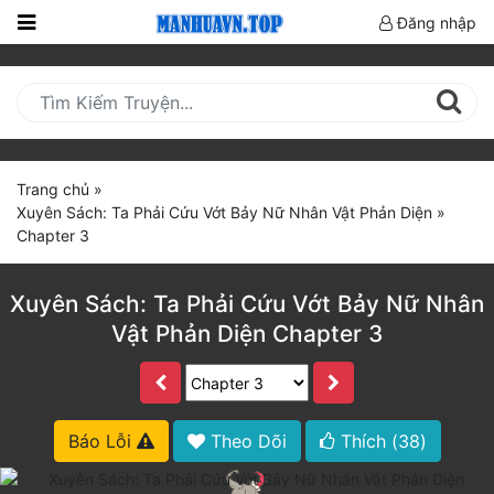
Đăng nhập
Trang
Chủ
Mới
Cập
Trang chủ
»
Nhật
Xuyên Sách: Ta Phải Cứu Vớt Bảy Nữ Nhân Vật Phản Diện
»
(current)
Chapter 3
BXH
Thể Loại
Xuyên Sách: Ta Phải Cứu Vớt Bảy Nữ Nhân
Vật Phản Diện Chapter 3
Truyện HOT
Truyện Mới Ra
Báo Lỗi
Theo Dõi
Thích (
38
)
Hoàn Thành