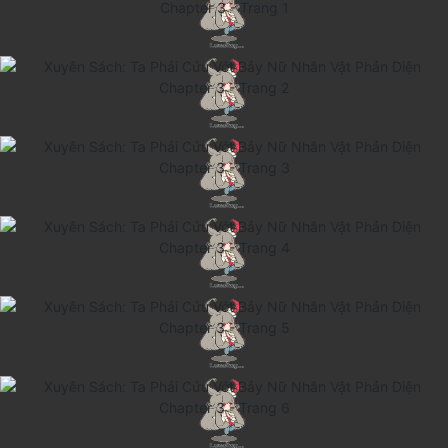
Cổ Đại
Hiện đại
Huyền Huyễn
Hài Hước
Hàn Quốc
Hậu Cung
Hệ Thống
Kinh Dị
Lịch Sử
Mạt Thế
Ngôn Tình