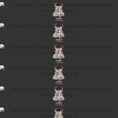
Thanh xuân - Vườn trường
Truyện AI
Truyện Sáng Tác
Trùng Sinh
Trọng sinh
Tu Tiên
Xuyên Không
Đô Thị
Tin
Tức
Tải
App