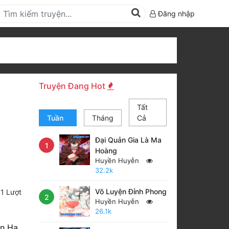
Đăng nhập
Truyện Đang Hot
Tất
Tuần
Tháng
Cả
Đại Quản Gia Là Ma
1
Hoàng
Huyền Huyễn
32.2k
Võ Luyện Đỉnh Phong
-
1
Lượt
2
Huyền Huyễn
26.1k
ên Hạ