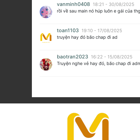
vanminh0408
18:21 - 30/08/2025
rồi về sau main nó húp luôn e gái của thg 
toan1103
19:10 - 17/08/2025
truyện hay đó bão chap đi ad
baotran2023
16:22 - 15/08/2025
Truyện nghe vẻ hay đó, bão chap đi ad