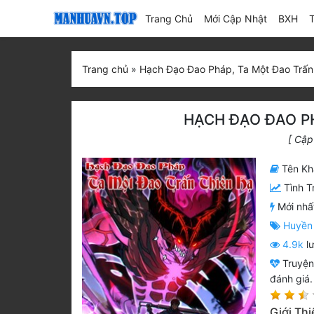
(current)
Trang Chủ
Mới Cập Nhật
BXH
Trang chủ
»
Hạch Đạo Đao Pháp, Ta Một Đao Trấn
HẠCH ĐẠO ĐAO P
[ Cập
Tên Kh
Tình T
Mới nhấ
Huyền
4.9k
lư
Truyệ
đánh giá.
Giới Th