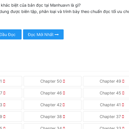
 khác biệt của bản đọc tại Manhuavn là gì?
dung được biên tập, phân loại và trình bày theo chuẩn đọc tối ưu ch
 Đầu Đọc
Đọc Mới Nhất
51
Chapter 50
Chapter 49
47
Chapter 46
Chapter 45
43
Chapter 42
Chapter 41
39
Chapter 38
Chapter 37
35
Chapter 34
Chapter 33