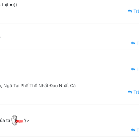
thịt =)))
Trả
ẹ
T
T
, Ngã Tại Phế Thổ Nhất Đao Nhất Cá
Trả
của ta
'/>
T