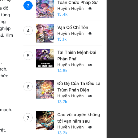
Toàn Chức Pháp Sư
3
a độ
Huyền Huyễn
15.4k
 túng
ững
Vạn Cổ Chí Tôn
nghiệp
4
Huyền Huyễn
hú. Kim
15.1k
Ta! Thiên Mệnh Đại
5
Phản Phái
.
Huyền Huyễn
ạch.
14.5k
thức.
Đồ Đệ Của Ta Đều Là
6
Trùm Phản Diện
Huyền Huyễn
13.7k
 mạch.
Cao võ: xuyên không
7
tới vạn năm sau
Huyền Huyễn
ật.
13.2k