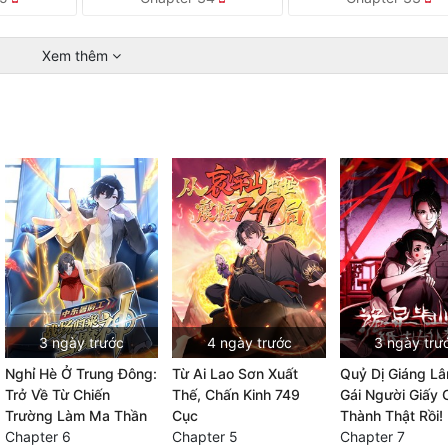
Xem thêm
3 ngày trước
4 ngày trước
3 ngày trư
Nghỉ Hè Ở Trung Đông:
Từ Ai Lao Sơn Xuất
Quỷ Dị Giáng L
Trở Về Từ Chiến
Thế, Chấn Kinh 749
Gái Người Giấy 
Trường Làm Ma Thần
Cục
Thành Thật Rồi!
Chapter 6
Chapter 5
Chapter 7