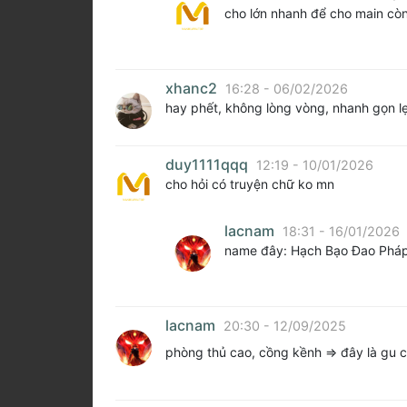
cho lớn nhanh để cho main còn 
xhanc2
16:28 - 06/02/2026
hay phết, không lòng vòng, nhanh gọn l
duy1111qqq
12:19 - 10/01/2026
cho hỏi có truyện chữ ko mn
lacnam
18:31 - 16/01/2026
name đây: Hạch Bạo Đao Pháp
lacnam
20:30 - 12/09/2025
phòng thủ cao, cồng kềnh => đây là gu 