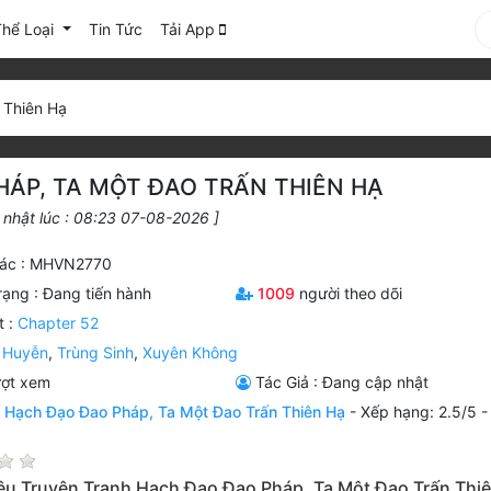
Thể Loại
Tin Tức
Tải App
 Thiên Hạ
HÁP, TA MỘT ĐAO TRẤN THIÊN HẠ
 nhật lúc : 08:23 07-08-2026 ]
ác : MHVN2770
rạng :
Đang tiến hành
1009
người theo dõi
t :
Chapter 52
 Huyễn
,
Trùng Sinh
,
Xuyên Không
ợt xem
Tác Giả : Đang cập nhật
n
Hạch Đạo Đao Pháp, Ta Một Đao Trấn Thiên Hạ
-
Xếp hạng:
2.5
/
5
iệu Truyện Tranh Hạch Đạo Đao Pháp, Ta Một Đao Trấn Thi