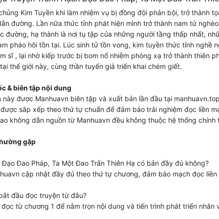
chủng Kim Tuyền khi làm nhiệm vụ bị đồng đội phản bội, trở thành tọ
ẫn đường. Lần nữa thức tỉnh phát hiện mình trở thành nam tử nghèo
c đường, hạ thành là nơi tụ tập của những người tầng thấp nhất, nh
làm pháo hôi tồn tại. Lúc sinh tử tồn vong, kim tuyền thức tỉnh nghề 
m sĩ , lại nhờ kiếp trước bị bom nổ nhiễm phóng xạ trở thành thiên p
tại thế giới này, cùng thần tuyển giả triển khai chém giết.
c & biên tập nội dung
 này được Manhuavn biên tập và xuất bản lần đầu tại manhuavn.top
được sắp xếp theo thứ tự chuẩn để đảm bảo trải nghiệm đọc liền m
sao không dẫn nguồn từ Manhuavn đều không thuộc hệ thống chính 
thường gặp
h Đạo Đao Pháp, Ta Một Đao Trấn Thiên Hạ có bản đầy đủ không?
huavn cập nhật đầy đủ theo thứ tự chương, đảm bảo mạch đọc liền
bắt đầu đọc truyện từ đâu?
đọc từ chương 1 để nắm trọn nội dung và tiến trình phát triển nhân v