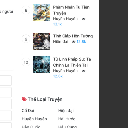
Phàm Nhân Tu Tiên
8
o người
Truyện
Huyền Huyễn
13.1k
Tinh Giáp Hồn Tướng
9
Hiện đại
12.8k
Tử Linh Pháp Sư: Ta
10
Chính Là Thiên Tai
Huyền Huyễn
12.6k
Thể Loại Truyện
Cổ Đại
Hiện đại
Huyền Huyễn
Hài Hước
Hàn Quốc
Hậu Cung