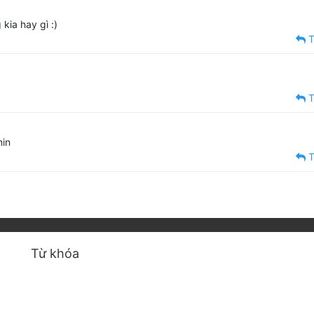
kia hay gì :)
T
T
min
T
Từ khóa