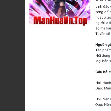
Lính đặc 
sống để d
ngất ở gó
người là 
ác ma kiế
Tuyền sẽ 
Nguồn gố
Tác phẩm
Nội dung 
Mọi bản 
Câu hỏi 
Hỏi: Hạc
Đáp: Man
Hỏi: Nên 
Đáp: Nên 