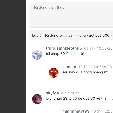
Lưu ý: Nội dung bình luận không vượt quá 500 k
trungsinhkiepthu5
01:31 - 10/05/2
tới chap 30 là nhảm rồi
lacnam
12:18 - 22/05/2026
sau này qua hồng hoang nx
skyfca
4 giờ trước
lỏ v. chap 29 từ cô bé qua 30 vẽ thành t
minhnhatvt99
16:51 - 22/