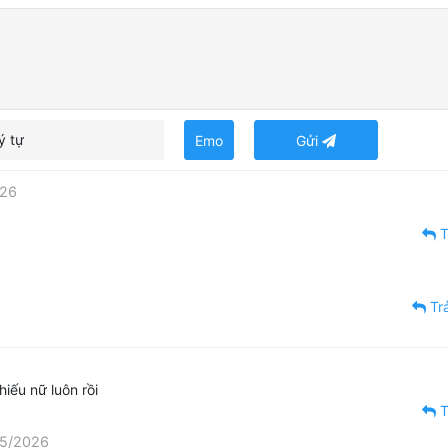
ý tự
Emo
Gửi
026
T
Trả
hiếu nữ luôn rồi
T
05/2026