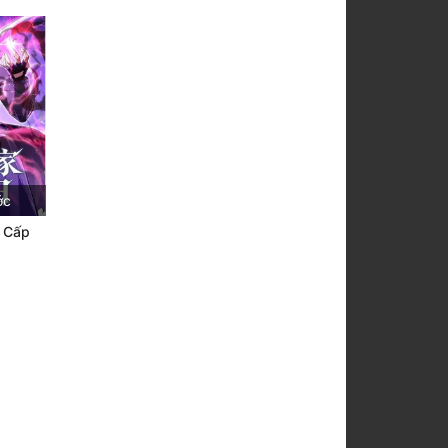
ớc
h Cấp