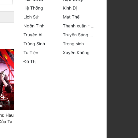
Hệ Thống
Kinh Dị
Lịch Sử
Mạt Thế
Ngôn Tình
Thanh xuân - Vườn trường
Truyện AI
Truyện Sáng Tác
Trùng Sinh
Trọng sinh
Tu Tiên
Xuyên Không
Đô Thị
ớc
âm: Hầu
Của Ta