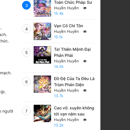
Toàn Chức Pháp Sư
3
Huyền Huyễn
15.4k
Vạn Cổ Chí Tôn
.
4
Huyền Huyễn
ạch.
15.1k
thức.
Ta! Thiên Mệnh Đại
5
Phản Phái
Huyền Huyễn
14.5k
 mạch.
Đồ Đệ Của Ta Đều Là
6
Trùm Phản Diện
Huyền Huyễn
ật.
13.7k
Cao võ: xuyên không
o người
7
tới vạn năm sau
Huyền Huyễn
13.2k