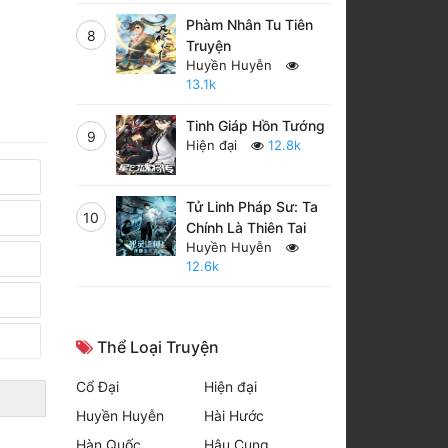
Phàm Nhân Tu Tiên
8
Truyện
Huyền Huyễn
13.1k
Tinh Giáp Hồn Tướng
9
Hiện đại
12.8k
Tử Linh Pháp Sư: Ta
10
Chính Là Thiên Tai
Huyền Huyễn
12.6k
Thể Loại Truyện
Cổ Đại
Hiện đại
Huyền Huyễn
Hài Hước
Hàn Quốc
Hậu Cung