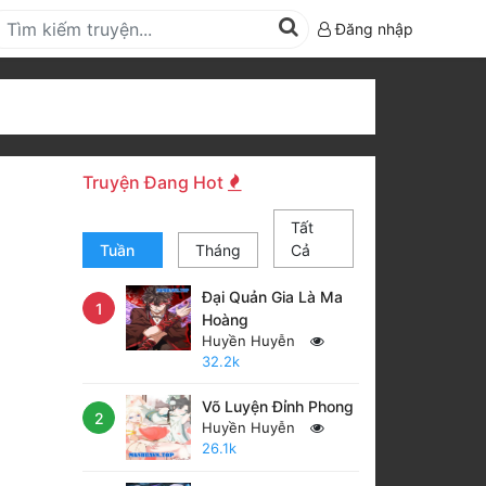
Đăng nhập
Truyện Đang Hot
Tất
Tuần
Tháng
Cả
Đại Quản Gia Là Ma
1
Hoàng
Huyền Huyễn
32.2k
Võ Luyện Đỉnh Phong
2
Huyền Huyễn
26.1k