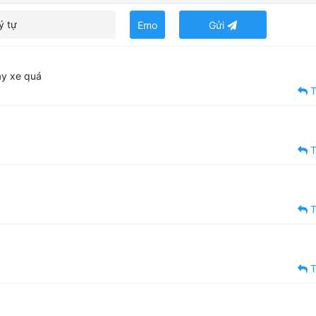
ý tự
Emo
Gửi
ay xe quá
T
T
T
T