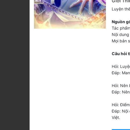
Giới Th
Luyện th
Nguồn gố
Tác phẩm
Nội dung 
Mọi bản 
Câu hỏi 
Hỏi: Luy
Đáp: Man
Hỏi: Nên 
Đáp: Nên 
Hỏi: Điểm
Đáp: Nội 
Việt.