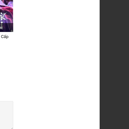
ớc
h Cấp