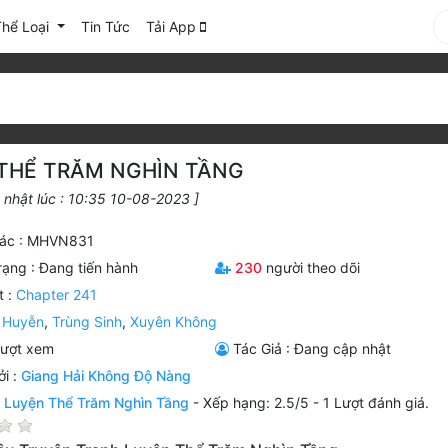
Thể Loại
Tin Tức
Tải App
THỂ TRĂM NGHÌN TẦNG
 nhật lúc : 10:35 10-08-2023 ]
ác : MHVN831
rạng :
Đang tiến hành
230
người theo dõi
t :
Chapter 241
 Huyễn
,
Trùng Sinh
,
Xuyên Không
lượt xem
Tác Giả : Đang cập nhật
i :
Giang Hải Không Độ Nàng
n
Luyện Thể Trăm Nghìn Tầng
-
Xếp hạng:
2.5
/
5
-
1
Lượt đánh giá.