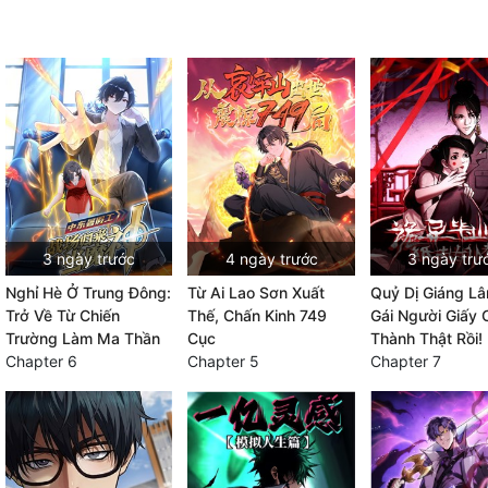
3 ngày trước
4 ngày trước
3 ngày trư
Nghỉ Hè Ở Trung Đông:
Từ Ai Lao Sơn Xuất
Quỷ Dị Giáng L
Trở Về Từ Chiến
Thế, Chấn Kinh 749
Gái Người Giấy 
Trường Làm Ma Thần
Cục
Thành Thật Rồi!
Chapter 6
Chapter 5
Chapter 7