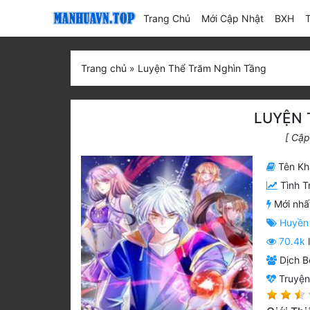
(current)
Trang Chủ
Mới Cập Nhật
BXH
Trang chủ
»
Luyện Thể Trăm Nghìn Tầng
LUYỆN 
[ Cập
Tên Kh
Tình T
Mới nhấ
Huyền
70.4k
Dịch Bở
Truyệ