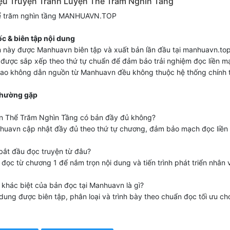
iệu Truyện Tranh Luyện Thể Trăm Nghìn Tầng
ể trăm nghìn tầng MANHUAVN.TOP
c & biên tập nội dung
 này được Manhuavn biên tập và xuất bản lần đầu tại manhuavn.top
được sắp xếp theo thứ tự chuẩn để đảm bảo trải nghiệm đọc liền m
sao không dẫn nguồn từ Manhuavn đều không thuộc hệ thống chính 
thường gặp
ện Thể Trăm Nghìn Tầng có bản đầy đủ không?
huavn cập nhật đầy đủ theo thứ tự chương, đảm bảo mạch đọc liền
bắt đầu đọc truyện từ đâu?
đọc từ chương 1 để nắm trọn nội dung và tiến trình phát triển nhân v
 khác biệt của bản đọc tại Manhuavn là gì?
dung được biên tập, phân loại và trình bày theo chuẩn đọc tối ưu ch