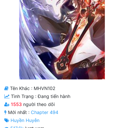
Cổ Đại
Hiện đại
Huyền Huyễn
Hài Hước
Hàn Quốc
Hậu Cung
Hệ Thống
Tên Khác : MHVN102
Kinh Dị
Tình Trạng :
Đang tiến hành
Lịch Sử
1553
người theo dõi
Mạt Thế
Mới nhất :
Chapter 494
Huyền Huyễn
Ngôn Tình