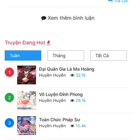
Trả Lời
Xem thêm bình luận
Truyện Đang Hot
Tuần
Tháng
Tất Cả
Đại Quản Gia Là Ma Hoàng
1
Huyền Huyễn
32.1k
Võ Luyện Đỉnh Phong
2
Huyền Huyễn
26.1k
Toàn Chức Pháp Sư
3
Huyền Huyễn
15.4k