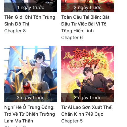
1 ngày trước
2 ngày trước
Tiên Giới Chí Tôn Trùng
Toàn Cầu Tai Biến: Bắt
Sinh Đô Thị
Đầu Từ Việc Bài Vị Tổ
Chapter 8
Tông Hiển Linh
Chapter 6
2 ngày trước
3 ngày trước
Nghỉ Hè Ở Trung Đông:
Từ Ai Lao Sơn Xuất Thế,
Trở Về Từ Chiến Trường
Chấn Kinh 749 Cục
Làm Ma Thần
Chapter 5