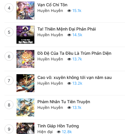
Vạn Cổ Chí Tôn
4
Huyền Huyễn
15.1k
Ta! Thiên Mệnh Đại Phản Phái
5
Huyền Huyễn
14.5k
Đồ Đệ Của Ta Đều Là Trùm Phản Diện
6
Huyền Huyễn
13.7k
Cao võ: xuyên không tới vạn năm sau
7
Huyền Huyễn
13.2k
Phàm Nhân Tu Tiên Truyện
8
Huyền Huyễn
13.1k
Tinh Giáp Hồn Tướng
9
Hiện đại
12.8k