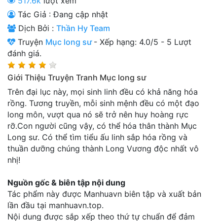
517.6k
lượt xem
Thanh xuân - Vườn trường
Tác Giả : Đang cập nhật
Dịch Bởi :
Thần Hy Team
Truyện AI
Truyện
Mục long sư
-
Xếp hạng:
4.0
/
5
-
5
Lượt
Truyện Sáng Tác
đánh giá.
Trùng Sinh
Giới Thiệu Truyện Tranh Mục long sư
Trọng sinh
Trên đại lục này, mọi sinh linh đều có khả năng hóa
rồng. Tương truyền, mỗi sinh mệnh đều có một đạo
Tu Tiên
long môn, vượt qua nó sẽ trở nên huy hoàng rực
rỡ.Con người cũng vậy, có thể hóa thân thành Mục
Xuyên Không
Long sư. Có thể tìm tiểu ấu linh sắp hóa rồng và
thuần dưỡng chúng thành Long Vương độc nhất vô
Đô Thị
nhị!
Tin
Tức
Nguồn gốc & biên tập nội dung
Tác phẩm này được Manhuavn biên tập và xuất bản
Tải
lần đầu tại manhuavn.top.
App
Nội dung được sắp xếp theo thứ tự chuẩn để đảm