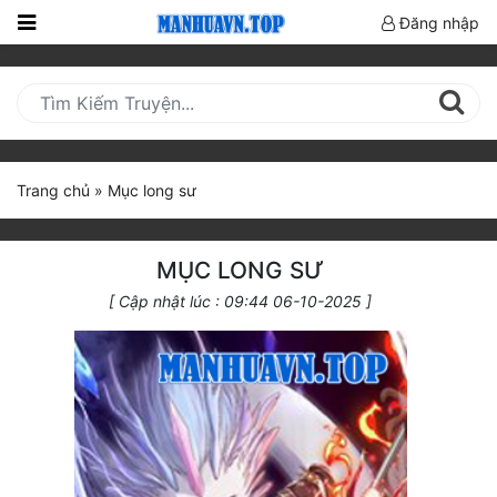
Đăng nhập
Trang
Chủ
Mới
Cập
Trang chủ
»
Mục long sư
Nhật
(current)
BXH
MỤC LONG SƯ
Thể Loại
[ Cập nhật lúc : 09:44 06-10-2025 ]
Truyện HOT
Truyện Mới Ra
Hoàn Thành