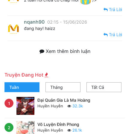
Trả Lời
nqanh90
02:15 - 15/06/2026
đang hay! haizz
Trả Lời
Xem thêm bình luận
Truyện Đang Hot
Tuần
Tháng
Tất Cả
Đại Quản Gia Là Ma Hoàng
1
Huyền Huyễn
32.3k
Võ Luyện Đỉnh Phong
2
Huyền Huyễn
26.1k