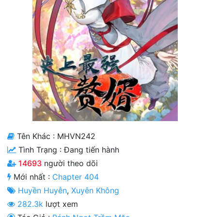
Cổ Đại
Hiện đại
Huyền Huyễn
Hài Hước
Hàn Quốc
Hậu Cung
Hệ Thống
Tên Khác : MHVN242
Tình Trạng :
Đang tiến hành
Kinh Dị
14693
người theo dõi
Lịch Sử
Mới nhất :
Chapter 404
Mạt Thế
Huyền Huyễn
,
Xuyên Không
282.3k
lượt xem
Ngôn Tình