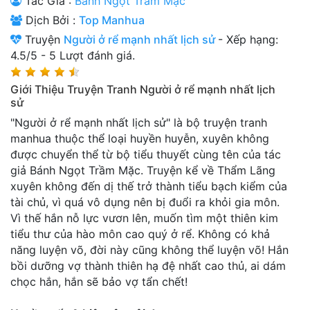
Tác Giả :
Bánh Ngọt Trầm Mặc
Thanh xuân - Vườn trường
Dịch Bởi :
Top Manhua
Truyện
Người ở rể mạnh nhất lịch sử
-
Xếp hạng:
Truyện AI
4.5
/
5
-
5
Lượt đánh giá.
Truyện Sáng Tác
Giới Thiệu Truyện Tranh Người ở rể mạnh nhất lịch
Trùng Sinh
sử
"Người ở rể mạnh nhất lịch sử" là bộ truyện tranh
Trọng sinh
manhua thuộc thể loại huyền huyễn, xuyên không
được chuyển thể từ bộ tiểu thuyết cùng tên của tác
Tu Tiên
giả Bánh Ngọt Trầm Mặc. Truyện kể về Thẩm Lãng
Xuyên Không
xuyên không đến dị thế trở thành tiểu bạch kiểm của
tài chủ, vì quá vô dụng nên bị đuổi ra khỏi gia môn.
Đô Thị
Vì thế hắn nỗ lực vươn lên, muốn tìm một thiên kim
tiểu thư của hào môn cao quý ở rể. Không có khả
Tin
năng luyện võ, đời này cũng không thể luyện võ! Hắn
Tức
bồi dưỡng vợ thành thiên hạ đệ nhất cao thủ, ai dám
Tải
chọc hắn, hắn sẽ bảo vợ tẩn chết!
App