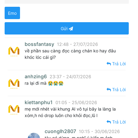
Emo
Gửi
bossfantasy
12:48 - 27/07/2026
về phần sau càng đọc càng chán ko hay đâu
khóc lóc cái gì?
Trả Lời
anhzing6
23:37 - 24/07/2026
ra lại đi mà 😭😭😭
Trả Lời
kiettanphu1
01:05 - 25/06/2026
mẹ mới nhét vài khung AI vô tụi bây la làng la
xóm,h nó drop luôn cho khỏi đọc,lũ l
Trả Lời
cuonglh2807
10:15 - 30/06/2026
tàu nó dừng, m nghĩ ý kiến m ảnh