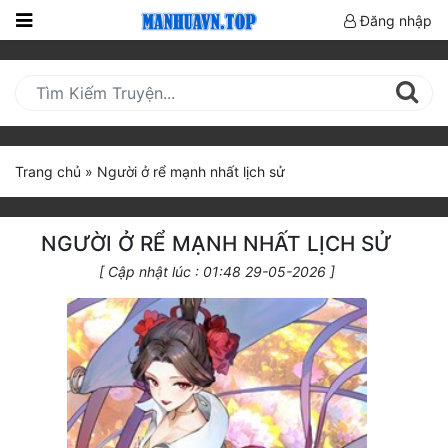
Đăng nhập
Trang
Chủ
Mới
Cập
Trang chủ
»
Người ở rể mạnh nhất lịch sử
Nhật
(current)
BXH
NGƯỜI Ở RỂ MẠNH NHẤT LỊCH SỬ
Thể Loại
[ Cập nhật lúc : 01:48 29-05-2026 ]
Truyện HOT
Truyện Mới Ra
Hoàn Thành