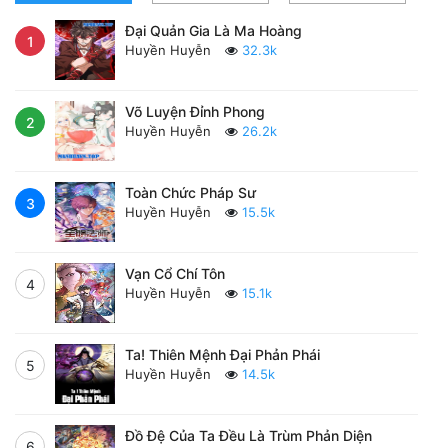
Đại Quản Gia Là Ma Hoàng
1
Huyền Huyễn
32.3k
Võ Luyện Đỉnh Phong
2
Huyền Huyễn
26.2k
Toàn Chức Pháp Sư
3
Huyền Huyễn
15.5k
Vạn Cổ Chí Tôn
4
Huyền Huyễn
15.1k
Ta! Thiên Mệnh Đại Phản Phái
5
Huyền Huyễn
14.5k
Đồ Đệ Của Ta Đều Là Trùm Phản Diện
6