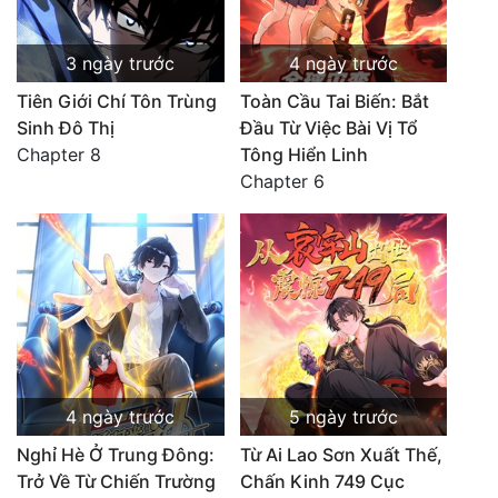
3 ngày trước
4 ngày trước
Tiên Giới Chí Tôn Trùng
Toàn Cầu Tai Biến: Bắt
Sinh Đô Thị
Đầu Từ Việc Bài Vị Tổ
Chapter 8
Tông Hiển Linh
Chapter 6
4 ngày trước
5 ngày trước
Nghỉ Hè Ở Trung Đông:
Từ Ai Lao Sơn Xuất Thế,
Trở Về Từ Chiến Trường
Chấn Kinh 749 Cục