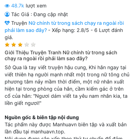
48.7k
lượt xem
Thanh xuân - Vườn trường
Tác Giả : Đang cập nhật
Truyện AI
Truyện
Nữ chính từ trong sách chạy ra ngoài rồi
phải làm sao đây?
-
Xếp hạng:
2.8
/
5
-
6
Lượt đánh
Truyện Sáng Tác
giá.
Trùng Sinh
Giới Thiệu Truyện Tranh Nữ chính từ trong sách
Trọng sinh
chạy ra ngoài rồi phải làm sao đây?
Sở Qua là tay viết truyện hậu cung, Khi hắn ngay tại
Tu Tiên
viết thiên hạ người mạnh nhất một trong nữ tông chủ
phương tâm nảy mầm thời điểm, một nữ nhân xuất
Xuyên Không
hiện tại trong phòng của hắn, cầm kiếm gác ở trên
Đô Thị
cổ của hắn: "Ngươi dám viết ta yêu nam nhân kia, ta
liền giết ngươi!"
Tin
Tức
Nguồn gốc & biên tập nội dung
Tác phẩm này được Manhuavn biên tập và xuất bản
Tải
lần đầu tại manhuavn.top.
App
Nội dung được sắp xếp theo thứ tự chuẩn để đảm