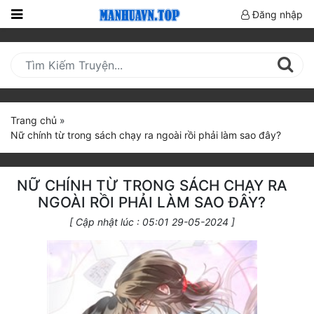
Đăng nhập
Trang
Chủ
Mới
Cập
Trang chủ
»
Nhật
Nữ chính từ trong sách chạy ra ngoài rồi phải làm sao đây?
(current)
BXH
Thể Loại
NỮ CHÍNH TỪ TRONG SÁCH CHẠY RA
NGOÀI RỒI PHẢI LÀM SAO ĐÂY?
[ Cập nhật lúc : 05:01 29-05-2024 ]
Truyện HOT
Truyện Mới Ra
Hoàn Thành