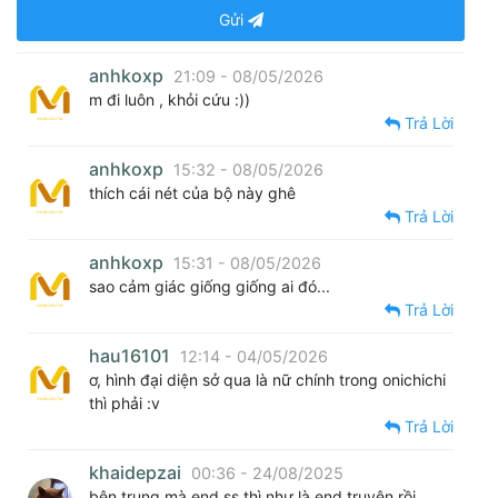
Gửi
anhkoxp
21:09 - 08/05/2026
m đi luôn , khỏi cứu :))
Trả Lời
anhkoxp
15:32 - 08/05/2026
thích cái nét của bộ này ghê
Trả Lời
anhkoxp
15:31 - 08/05/2026
sao cảm giác giống giống ai đó...
Trả Lời
hau16101
12:14 - 04/05/2026
ơ, hình đại diện sở qua là nữ chính trong onichichi
thì phải :v
Trả Lời
khaidepzai
00:36 - 24/08/2025
bên trung mà end ss thì như là end truyện rồi