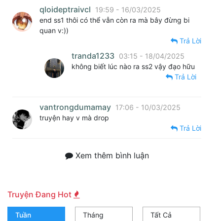
qloideptraivcl
19:59 - 16/03/2025
end ss1 thôi có thể vẫn còn ra mà bây đừng bi
quan v:))
Trả Lời
tranda1233
03:15 - 18/04/2025
không biết lúc nào ra ss2 vậy đạo hữu
Trả Lời
vantrongdumamay
17:06 - 10/03/2025
truyện hay v mà drop
Trả Lời
Xem thêm bình luận
Truyện Đang Hot
Tuần
Tháng
Tất Cả