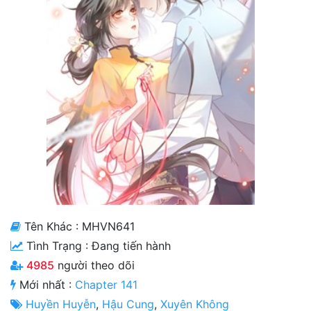
Cổ Đại
Hiện đại
Huyền Huyễn
Hài Hước
Hàn Quốc
Hậu Cung
Hệ Thống
Kinh Dị
Tên Khác : MHVN641
Lịch Sử
Tình Trạng :
Đang tiến hành
4985
người theo dõi
Mạt Thế
Mới nhất :
Chapter 141
Ngôn Tình
Huyền Huyễn
,
Hậu Cung
,
Xuyên Không