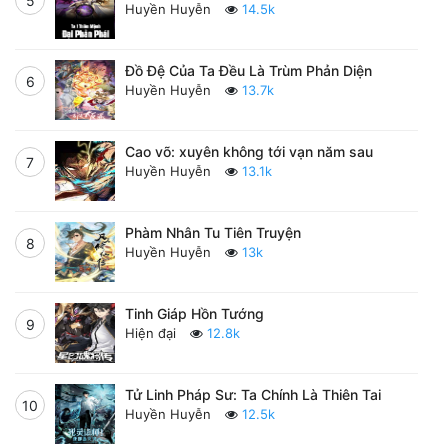
5
Huyền Huyễn
14.5k
Đồ Đệ Của Ta Đều Là Trùm Phản Diện
6
Huyền Huyễn
13.7k
Cao võ: xuyên không tới vạn năm sau
7
Huyền Huyễn
13.1k
Phàm Nhân Tu Tiên Truyện
8
Huyền Huyễn
13k
Tinh Giáp Hồn Tướng
9
Hiện đại
12.8k
Tử Linh Pháp Sư: Ta Chính Là Thiên Tai
10
Huyền Huyễn
12.5k