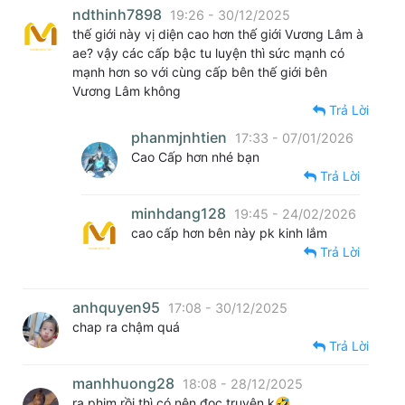
ndthinh7898
19:26 - 30/12/2025
thế giới này vị diện cao hơn thế giới Vương Lâm à
ae? vậy các cấp bậc tu luyện thì sức mạnh có
mạnh hơn so với cùng cấp bên thế giới bên
Vương Lâm không
Trả Lời
phanmjnhtien
17:33 - 07/01/2026
Cao Cấp hơn nhé bạn
Trả Lời
minhdang128
19:45 - 24/02/2026
cao cấp hơn bên này pk kinh lắm
Trả Lời
anhquyen95
17:08 - 30/12/2025
chap ra chậm quá
Trả Lời
manhhuong28
18:08 - 28/12/2025
ra phim rồi thì có nên đọc truyện k🤣