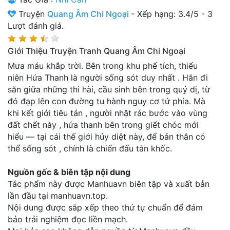
Thanh xuân - Vườn trường
Truyện
Quang Âm Chi Ngoại
-
Xếp hạng:
3.4
/
5
-
3
Lượt đánh giá.
Truyện AI
Giới Thiệu Truyện Tranh Quang Âm Chi Ngoại
Truyện Sáng Tác
Mưa máu khắp trời. Bên trong khu phế tích, thiếu
Trùng Sinh
niên Hứa Thanh là người sống sót duy nhất . Hắn đi
săn giữa những thi hài, cầu sinh bên trong quỷ dị, từ
Trọng sinh
đó đạp lên con đường tu hành nguy cơ tứ phía. Mà
khi kết giới tiêu tán , người nhặt rác bước vào vùng
Tu Tiên
đất chết này , hứa thanh bên trong giết chóc mới
Xuyên Không
hiểu — tại cái thế giới hủy diệt này, để bản thân có
thể sống sót , chính là chiến đấu tàn khốc.
Đô Thị
Nguồn gốc & biên tập nội dung
Tin
Tác phẩm này được Manhuavn biên tập và xuất bản
Tức
lần đầu tại manhuavn.top.
Nội dung được sắp xếp theo thứ tự chuẩn để đảm
Tải
App
bảo trải nghiệm đọc liền mạch.