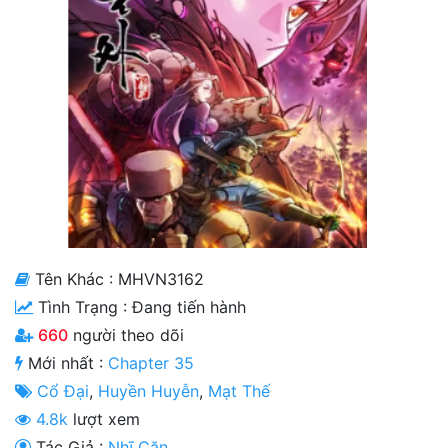
Cổ Đại
Hiện đại
Huyền Huyễn
Hài Hước
Hàn Quốc
Hậu Cung
Hệ Thống
Tên Khác : MHVN3162
Tình Trạng :
Đang tiến hành
Kinh Dị
660
người theo dõi
Lịch Sử
Mới nhất :
Chapter 35
Mạt Thế
Cổ Đại
,
Huyền Huyễn
,
Mạt Thế
4.8k
lượt xem
Ngôn Tình
Tác Giả :
Nhĩ Căn