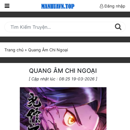
Đăng nhập
Trang
Chủ
Mới
Cập
Trang chủ
»
Quang Âm Chi Ngoại
Nhật
(current)
BXH
QUANG ÂM CHI NGOẠI
Thể Loại
[ Cập nhật lúc : 08:25 19-03-2026 ]
Truyện HOT
Truyện Mới Ra
Hoàn Thành