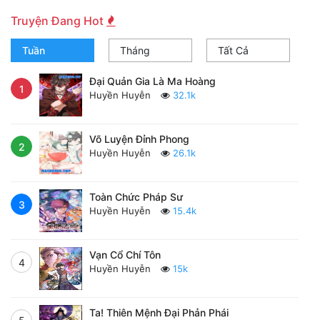
Truyện Đang Hot
Tuần
Tháng
Tất Cả
Đại Quản Gia Là Ma Hoàng
1
Huyền Huyễn
32.1k
Võ Luyện Đỉnh Phong
2
Huyền Huyễn
26.1k
Toàn Chức Pháp Sư
3
Huyền Huyễn
15.4k
Vạn Cổ Chí Tôn
4
Huyền Huyễn
15k
Ta! Thiên Mệnh Đại Phản Phái