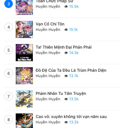
Toàn Chức Pháp Sư
3
Huyền Huyễn
15.5k
Vạn Cổ Chí Tôn
4
Huyền Huyễn
15.1k
Ta! Thiên Mệnh Đại Phản Phái
5
Huyền Huyễn
14.5k
Đồ Đệ Của Ta Đều Là Trùm Phản Diện
6
Huyền Huyễn
13.7k
Phàm Nhân Tu Tiên Truyện
7
Huyền Huyễn
13.5k
Cao võ: xuyên không tới vạn năm sau
8
Huyền Huyễn
13.2k