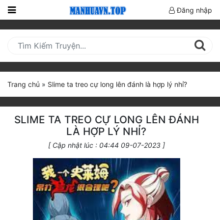
Đăng nhập
Trang
Chủ
Mới
Cập
Trang chủ
»
Slime ta treo cự long lên đánh là hợp lý nhỉ?
Nhật
(current)
BXH
SLIME TA TREO CỰ LONG LÊN ĐÁNH
Thể Loại
LÀ HỢP LÝ NHỈ?
[ Cập nhật lúc : 04:44 09-07-2023 ]
Truyện HOT
Truyện Mới Ra
Hoàn Thành