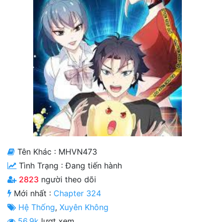
Cổ Đại
Hiện đại
Huyền Huyễn
Hài Hước
Hàn Quốc
Hậu Cung
Hệ Thống
Tên Khác : MHVN473
Kinh Dị
Tình Trạng :
Đang tiến hành
Lịch Sử
2823
người theo dõi
Mới nhất :
Chapter 324
Mạt Thế
Hệ Thống
,
Xuyên Không
Ngôn Tình
56.9k
lượt xem