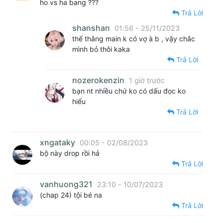
ho vs ha bang ???
Trả Lời
shanshan
01:56 - 25/11/2023
thế thằng main k có vợ à b , vậy chắc
mình bỏ thôi kaka
Trả Lời
nozerokenzin
1 giờ trước
bạn nt nhiều chứ ko có dấu đọc ko
hiểu
Trả Lời
xngataky
00:05 - 02/08/2023
bộ này drop rồi hả
Trả Lời
vanhuong321
23:10 - 10/07/2023
(chap 24) tội bé na
Trả Lời