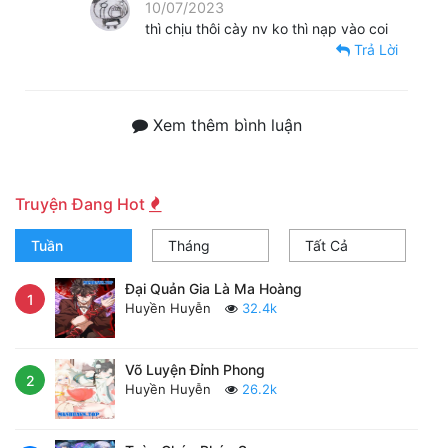
10/07/2023
thì chịu thôi cày nv ko thì nạp vào coi
Trả Lời
Xem thêm bình luận
Truyện Đang Hot
Tuần
Tháng
Tất Cả
Đại Quản Gia Là Ma Hoàng
1
Huyền Huyễn
32.4k
Võ Luyện Đỉnh Phong
2
Huyền Huyễn
26.2k