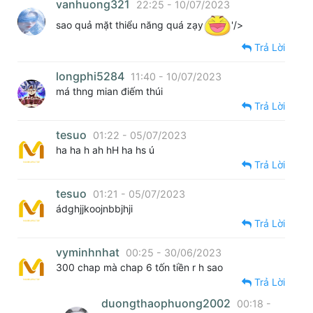
vanhuong321
22:25 - 10/07/2023
sao quả mặt thiểu năng quá zạy
'/>
Trả Lời
longphi5284
11:40 - 10/07/2023
má thng mian điếm thúi
Trả Lời
tesuo
01:22 - 05/07/2023
ha ha h ah hH ha hs ú
Trả Lời
tesuo
01:21 - 05/07/2023
ádghjjkoojnbbjhji
Trả Lời
vyminhnhat
00:25 - 30/06/2023
300 chap mà chap 6 tốn tiền r h sao
Trả Lời
duongthaophuong2002
00:18 -