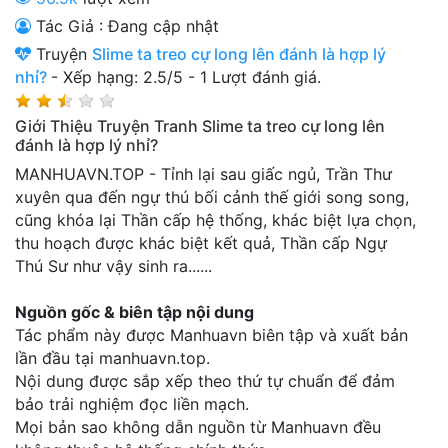
Thanh xuân - Vườn trường
Tác Giả : Đang cập nhật
Truyện
Slime ta treo cự long lên đánh là hợp lý
Truyện AI
nhỉ?
-
Xếp hạng:
2.5
/
5
-
1
Lượt đánh giá.
Truyện Sáng Tác
Giới Thiệu Truyện Tranh Slime ta treo cự long lên
Trùng Sinh
đánh là hợp lý nhỉ?
MANHUAVN.TOP - Tỉnh lại sau giấc ngủ, Trần Thư
Trọng sinh
xuyên qua đến ngự thú bối cảnh thế giới song song,
cũng khóa lại Thần cấp hệ thống, khác biệt lựa chọn,
Tu Tiên
thu hoạch được khác biệt kết quả, Thần cấp Ngự
Xuyên Không
Thú Sư như vậy sinh ra......
Đô Thị
Nguồn gốc & biên tập nội dung
Tác phẩm này được Manhuavn biên tập và xuất bản
Tin
lần đầu tại manhuavn.top.
Tức
Nội dung được sắp xếp theo thứ tự chuẩn để đảm
bảo trải nghiệm đọc liền mạch.
Tải
App
Mọi bản sao không dẫn nguồn từ Manhuavn đều