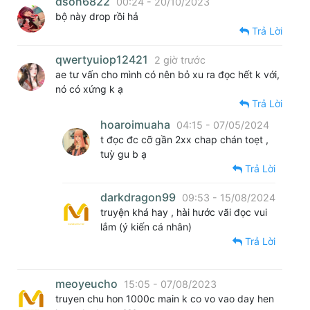
dson6822
00:24 - 20/10/2023
bộ này drop rồi hả
Trả Lời
qwertyuiop12421
2 giờ trước
ae tư vấn cho mình có nên bỏ xu ra đọc hết k với,
nó có xứng k ạ
Trả Lời
hoaroimuaha
04:15 - 07/05/2024
t đọc đc cỡ gần 2xx chap chán toẹt ,
tuỳ gu b ạ
Trả Lời
darkdragon99
09:53 - 15/08/2024
truyện khá hay , hài hước vãi đọc vui
lắm (ý kiến cá nhân)
Trả Lời
meoyeucho
15:05 - 07/08/2023
truyen chu hon 1000c main k co vo vao day hen