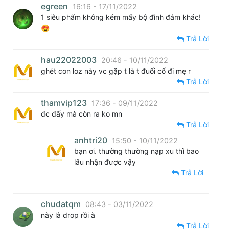
egreen
16:16 - 17/11/2022
1 siêu phẩm không kém mấy bộ đình đám khác!
😍
Trả Lời
hau22022003
20:46 - 10/11/2022
ghét con loz này vc gặp t là t đuổi cổ đi mẹ r
Trả Lời
thamvip123
17:36 - 09/11/2022
đc đấy mà còn ra ko mn
Trả Lời
anhtri20
15:50 - 10/11/2022
bạn ơi. thường thường nạp xu thì bao
lâu nhận được vậy
Trả Lời
chudatqm
08:43 - 03/11/2022
này là drop rồi à
Trả Lời