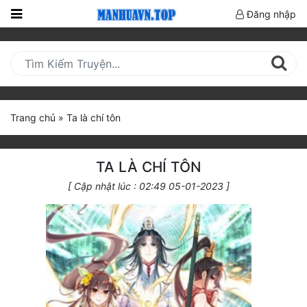
Đăng nhập
Trang
Chủ
Mới
Cập
Trang chủ
»
Ta là chí tôn
Nhật
(current)
BXH
TA LÀ CHÍ TÔN
Thể Loại
[ Cập nhật lúc : 02:49 05-01-2023 ]
Truyện HOT
Truyện Mới Ra
Hoàn Thành