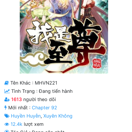
Cổ Đại
Hiện đại
Huyền Huyễn
Hài Hước
Hàn Quốc
Hậu Cung
Hệ Thống
Tên Khác : MHVN221
Tình Trạng :
Đang tiến hành
Kinh Dị
1613
người theo dõi
Lịch Sử
Mới nhất :
Chapter 92
Mạt Thế
Huyền Huyễn
,
Xuyên Không
12.4k
lượt xem
Ngôn Tình