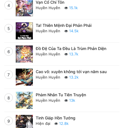
Vạn Cổ Chí Tôn
4
Huyền Huyễn
15.1k
Ta! Thiên Mệnh Đại Phản Phái
5
Huyền Huyễn
14.5k
Đồ Đệ Của Ta Đều Là Trùm Phản Diện
6
Huyền Huyễn
13.7k
Cao võ: xuyên không tới vạn năm sau
7
Huyền Huyễn
13.2k
Phàm Nhân Tu Tiên Truyện
8
Huyền Huyễn
13k
Tinh Giáp Hồn Tướng
9
Hiện đại
12.8k