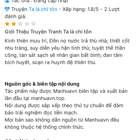
Tác Giả : Đang cập nhật
Thanh xuân - Vườn trường
Truyện
Ta là chí tôn
-
Xếp hạng:
1.8
/
5
-
2
Lượt
đánh giá.
Truyện AI
Giới Thiệu Truyện Tranh Ta là chí tôn
Truyện Sáng Tác
Kinh thiên mưu trí, Đền nợ nước trả thù nhà; thiết cốt
Trùng Sinh
nhu tràng, suy diễn yêu hận tình thù; tuyệt thế thần
công, tàn sát sạch sẽ nhân gian bất bình; đan tâm
Trọng sinh
bích huyết, soạn ra huynh đệ thiên thu.
Tu Tiên
Xuyên Không
Nguồn gốc & biên tập nội dung
Tác phẩm này được Manhuavn biên tập và xuất bản
Đô Thị
lần đầu tại manhuavn.top.
Nội dung được sắp xếp theo thứ tự chuẩn để đảm
Tin
bảo trải nghiệm đọc liền mạch.
Tức
Mọi bản sao không dẫn nguồn từ Manhuavn đều
Tải
không thuộc hệ thống chính thức.
App