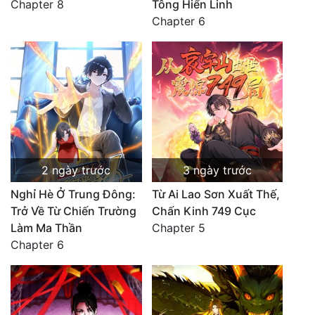
Chapter 8
Tông Hiển Linh
Chapter 6
2 ngày trước
3 ngày trước
Nghỉ Hè Ở Trung Đông:
Từ Ai Lao Sơn Xuất Thế,
Trở Về Từ Chiến Trường
Chấn Kinh 749 Cục
Làm Ma Thần
Chapter 5
Chapter 6