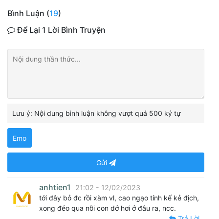
Bình Luận (
19
)
Để Lại 1 Lời Bình Truyện
Lưu ý: Nội dung bình luận không vượt quá 500 ký tự
Emo
Gửi
anhtien1
21:02 - 12/02/2023
tới đây bỏ đc rồi xàm vl, cao ngạo tính kế kẻ địch,
xong đéo qua nỗi con dở hơi ở đâu ra, ncc.
Trả Lời