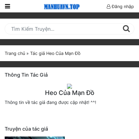
Đăng nhập
Trang
Chủ
Mới
Cập
Trang chủ
»
Tác giả Heo Của Mạn Đồ
Nhật
(current)
BXH
Thông Tin Tác Giả
Thể Loại
Heo Của Mạn Đồ
Truyện HOT
Thông tin về tác giả đang được cập nhật! ^^!
Truyện Mới Ra
Hoàn Thành
Truyện của tác giả