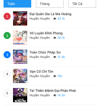
Tuần
Tháng
Tất Cả
Thanh xuân - Vườn trường
Đại Quản Gia Là Ma Hoàng
Truyện AI
1
Huyền Huyễn
32.1k
Truyện Sáng Tác
Võ Luyện Đỉnh Phong
Trùng Sinh
2
Huyền Huyễn
26.1k
Trọng sinh
Toàn Chức Pháp Sư
Tu Tiên
3
Huyền Huyễn
15.4k
Xuyên Không
Đô Thị
Vạn Cổ Chí Tôn
4
Huyền Huyễn
15k
Tin
Tức
Ta! Thiên Mệnh Đại Phản Phái
5
Huyền Huyễn
14.5k
Tải
App