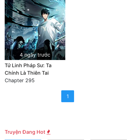
Cổ Đại
Hiện đại
Huyền Huyễn
Hài Hước
4 ngày trước
Hàn Quốc
Tử Linh Pháp Sư: Ta
Hậu Cung
Chính Là Thiên Tai
Chapter 295
Hệ Thống
(current)
1
Kinh Dị
Lịch Sử
Mạt Thế
Truyện Đang Hot
Ngôn Tình