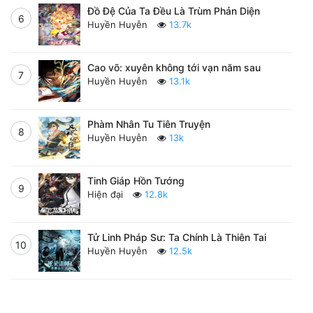
Đồ Đệ Của Ta Đều Là Trùm Phản Diện
6
Huyền Huyễn
13.7k
Cao võ: xuyên không tới vạn năm sau
7
Huyền Huyễn
13.1k
Phàm Nhân Tu Tiên Truyện
8
Huyền Huyễn
13k
Tinh Giáp Hồn Tướng
9
Hiện đại
12.8k
Tử Linh Pháp Sư: Ta Chính Là Thiên Tai
10
Huyền Huyễn
12.5k