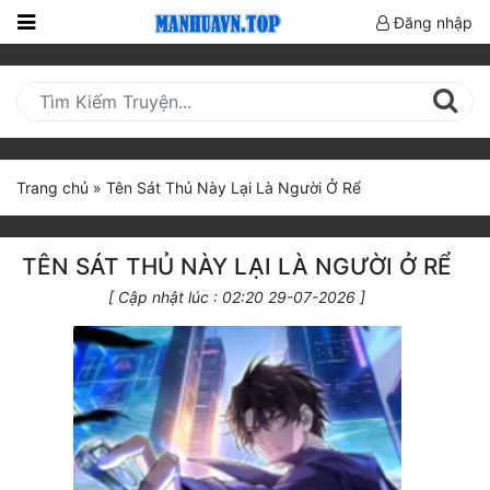
Đăng nhập
Trang
Chủ
Mới
Cập
Trang chủ
»
Tên Sát Thủ Này Lại Là Người Ở Rể
Nhật
(current)
BXH
TÊN SÁT THỦ NÀY LẠI LÀ NGƯỜI Ở RỂ
Thể Loại
[ Cập nhật lúc : 02:20 29-07-2026 ]
Truyện HOT
Truyện Mới Ra
Hoàn Thành