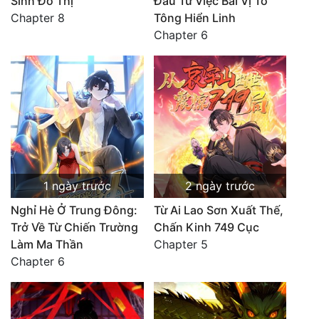
Sinh Đô Thị
Đầu Từ Việc Bài Vị Tổ
Chapter 8
Tông Hiển Linh
Chapter 6
1 ngày trước
2 ngày trước
Nghỉ Hè Ở Trung Đông:
Từ Ai Lao Sơn Xuất Thế,
Trở Về Từ Chiến Trường
Chấn Kinh 749 Cục
Làm Ma Thần
Chapter 5
Chapter 6