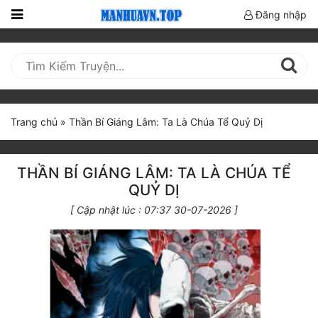
Đăng nhập
Trang
Chủ
Mới
Cập
Trang chủ
»
Thần Bí Giáng Lâm: Ta Là Chúa Tể Quỷ Dị
Nhật
(current)
BXH
THẦN BÍ GIÁNG LÂM: TA LÀ CHÚA TỂ
Thể Loại
QUỶ DỊ
[ Cập nhật lúc : 07:37 30-07-2026 ]
Truyện HOT
Truyện Mới Ra
Hoàn Thành