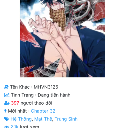
Cổ Đại
Hiện đại
Huyền Huyễn
Hài Hước
Hàn Quốc
Hậu Cung
Hệ Thống
Tên Khác : MHVN3125
Kinh Dị
Tình Trạng :
Đang tiến hành
Lịch Sử
397
người theo dõi
Mới nhất :
Chapter 32
Mạt Thế
Hệ Thống
,
Mạt Thế
,
Trùng Sinh
Ngôn Tình
2.1k
lượt xem