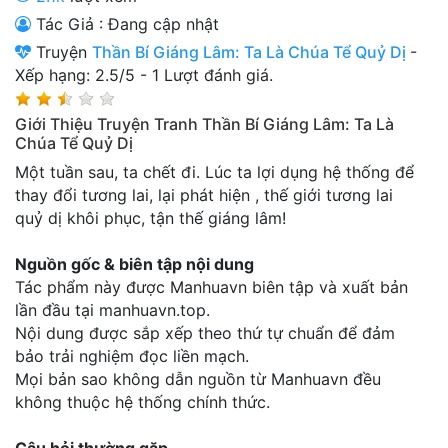
Thanh xuân - Vườn trường
Tác Giả : Đang cập nhật
Truyện
Thần Bí Giáng Lâm: Ta Là Chúa Tể Quỷ Dị
-
Truyện AI
Xếp hạng:
2.5
/
5
-
1
Lượt đánh giá.
Truyện Sáng Tác
Giới Thiệu Truyện Tranh Thần Bí Giáng Lâm: Ta Là
Chúa Tể Quỷ Dị
Trùng Sinh
Một tuần sau, ta chết đi. Lúc ta lợi dụng hệ thống để
Trọng sinh
thay đổi tương lai, lại phát hiện , thế giới tương lai
quỷ dị khôi phục, tận thế giáng lâm!
Tu Tiên
Xuyên Không
Nguồn gốc & biên tập nội dung
Tác phẩm này được Manhuavn biên tập và xuất bản
Đô Thị
lần đầu tại manhuavn.top.
Nội dung được sắp xếp theo thứ tự chuẩn để đảm
Tin
bảo trải nghiệm đọc liền mạch.
Tức
Mọi bản sao không dẫn nguồn từ Manhuavn đều
không thuộc hệ thống chính thức.
Tải
App
Câu hỏi thường gặp