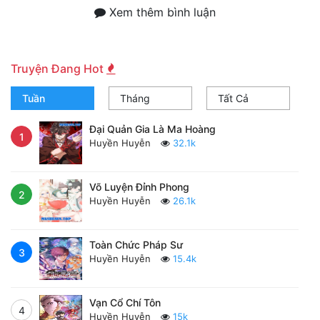
Xem thêm bình luận
Truyện Đang Hot
Tuần
Tháng
Tất Cả
Đại Quản Gia Là Ma Hoàng
1
Huyền Huyễn
32.1k
Võ Luyện Đỉnh Phong
2
Huyền Huyễn
26.1k
Toàn Chức Pháp Sư
3
Huyền Huyễn
15.4k
Vạn Cổ Chí Tôn
4
Huyền Huyễn
15k