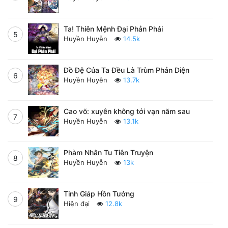
Ta! Thiên Mệnh Đại Phản Phái
5
Huyền Huyễn
14.5k
Đồ Đệ Của Ta Đều Là Trùm Phản Diện
6
Huyền Huyễn
13.7k
Cao võ: xuyên không tới vạn năm sau
7
Huyền Huyễn
13.1k
Phàm Nhân Tu Tiên Truyện
8
Huyền Huyễn
13k
Tinh Giáp Hồn Tướng
9
Hiện đại
12.8k