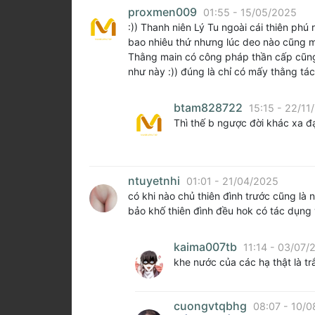
proxmen009
01:55 - 15/05/2025
:)) Thanh niên Lý Tu ngoài cái thiên phú
bao nhiêu thứ nhưng lúc deo nào cũng m
Thằng main có công pháp thần cấp cũng é
như này :)) đúng là chỉ có mấy thằng tác
btam828722
15:15 - 22/11
Thì thế b ngược đời khác xa đạ
ntuyetnhi
01:01 - 21/04/2025
có khi nào chủ thiên đình trước cũng là
bảo khố thiên đình đều hok có tác dụng 
kaima007tb
11:14 - 03/07/
khe nước của các hạ thật là tr
cuongvtqbhg
08:07 - 10/