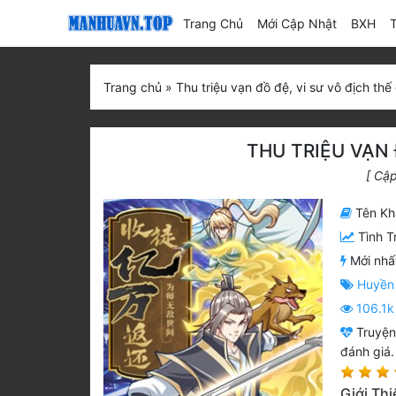
(current)
Trang Chủ
Mới Cập Nhật
BXH
Trang chủ
»
Thu triệu vạn đồ đệ, vi sư vô địch thế
THU TRIỆU VẠN 
[ Cập
Tên Kh
Tình T
Mới nhấ
Huyền
106.1k
Truyệ
đánh giá.
Giới Thi