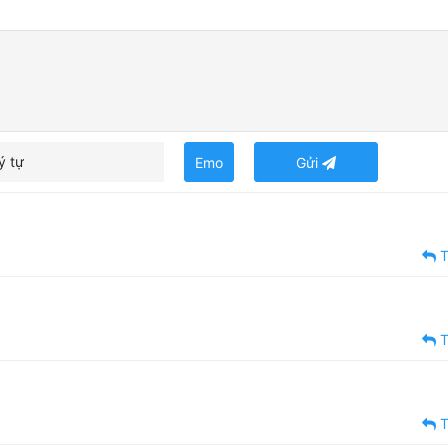
ý tự
Emo
Gửi
T
T
T