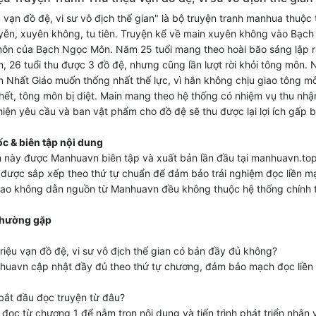
u vạn đồ đệ, vi sư vô địch thế gian" là bộ truyện tranh manhua thuộc t
ễn, xuyên không, tu tiên. Truyện kể về main xuyên không vào Bạch
ôn của Bạch Ngọc Môn. Năm 25 tuổi mang theo hoài bão sáng lập 
 26 tuổi thu được 3 đồ đệ, nhưng cũng lần lượt rời khỏi tông môn.
ên Nhất Giáo muốn thống nhất thế lực, vì hắn không chịu giao tông m
hết, tông môn bị diệt. Main mang theo hệ thống có nhiệm vụ thu nhậ
hiện yêu cầu và ban vật phẩm cho đồ đệ sẽ thu được lại lợi ích gấp b
c & biên tập nội dung
 này được Manhuavn biên tập và xuất bản lần đầu tại manhuavn.top
được sắp xếp theo thứ tự chuẩn để đảm bảo trải nghiệm đọc liền m
sao không dẫn nguồn từ Manhuavn đều không thuộc hệ thống chính 
thường gặp
triệu vạn đồ đệ, vi sư vô địch thế gian có bản đầy đủ không?
huavn cập nhật đầy đủ theo thứ tự chương, đảm bảo mạch đọc liền
bắt đầu đọc truyện từ đâu?
đọc từ chương 1 để nắm trọn nội dung và tiến trình phát triển nhân v