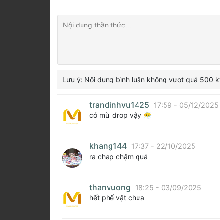
Lưu ý: Nội dung bình luận không vượt quá 500 k
trandinhvu1425
17:59 - 05/12/2025
có mùi drop vậy 😶‍🌫️
khang144
17:37 - 22/10/2025
ra chap chậm quá
thanvuong
18:25 - 03/09/2025
hết phế vật chưa