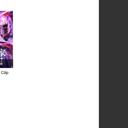
ớc
h Cấp