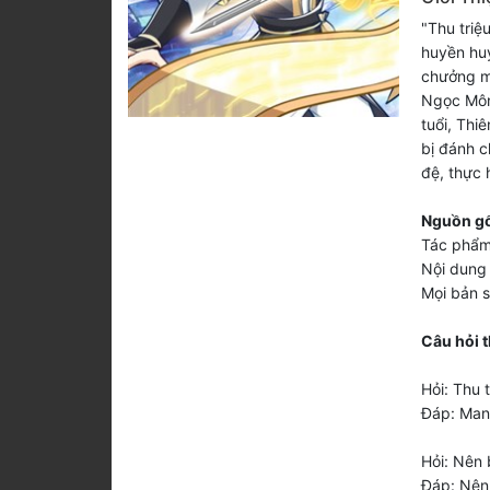
"Thu triệ
huyền huy
chưởng m
Ngọc Môn,
tuổi, Thi
bị đánh c
đệ, thực 
Nguồn gố
Tác phẩm
Nội dung 
Mọi bản 
Câu hỏi 
Hỏi: Thu 
Đáp: Man
Hỏi: Nên 
Đáp: Nên 