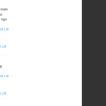
g main
ụ.
a ngu
rả Lời
 Lời
ng
rả Lời
 Lời