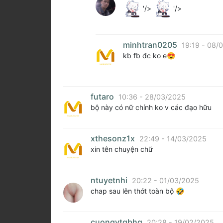
'/>
'/>
minhtran0205
19:19 - 08/
kb fb đc ko e😍
futaro
10:36 - 28/03/2025
bộ này có nữ chính ko v các đạo hữu
xthesonz1x
22:49 - 14/03/2025
xin tên chuyện chữ
ntuyetnhi
20:22 - 01/03/2025
chap sau lên thớt toàn bộ 🤣
cuongvtqbhg
20:28 - 19/02/2025