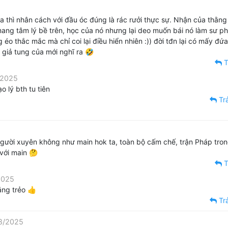
 ra thì nhân cách với đầu óc đúng là rác rưởi thực sự. Nhận của thằn
ang tâm lý bề trên, học của nó nhưng lại deo muốn bái nó làm sư ph
o thắc mắc mà chỉ coi lại điều hiển nhiên :)) đời tđn lại có mấy đứ
 giả tung của mới nghĩ ra 🤣
T
/2025
o lý bth tu tiên
Trả
 người xuyên không như main hok ta, toàn bộ cấm chế, trận Pháp tro
với main 🤔
T
2025
ắng trẻo 👍
Trả
08/2025