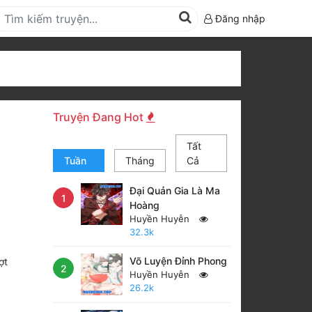
Đăng nhập
Truyện Đang Hot
Tất
Tuần
Tháng
Cả
Đại Quản Gia Là Ma
1
Hoàng
Huyền Huyễn
32.3k
Võ Luyện Đỉnh Phong
ợt
2
Huyền Huyễn
26.2k