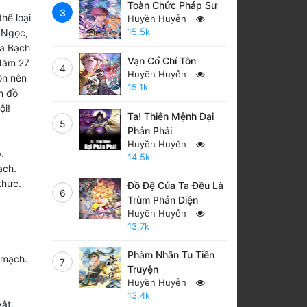
Toàn Chức Pháp Sư
3
hể loại
Huyền Huyễn
15.5k
 Ngọc,
ra Bạch
Vạn Cổ Chí Tôn
 Năm 27
4
Huyền Huyễn
ôn nên
15.1k
n đồ
ội!
Ta! Thiên Mệnh Đại
5
Phản Phái
Huyền Huyễn
.
14.5k
ạch.
thức.
Đồ Đệ Của Ta Đều Là
6
Trùm Phản Diện
Huyền Huyễn
13.7k
Phàm Nhân Tu Tiên
 mạch.
7
Truyện
Huyền Huyễn
13.4k
ật.