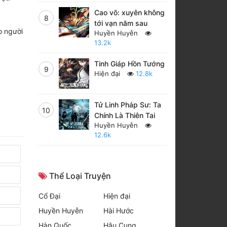
Cao võ: xuyên không
8
tới vạn năm sau
o người
Huyền Huyễn
13.2k
Tinh Giáp Hồn Tướng
9
Hiện đại
12.8k
Tử Linh Pháp Sư: Ta
10
Chính Là Thiên Tai
Huyền Huyễn
12.6k
Thể Loại Truyện
Cổ Đại
Hiện đại
Huyền Huyễn
Hài Hước
Hàn Quốc
Hậu Cung