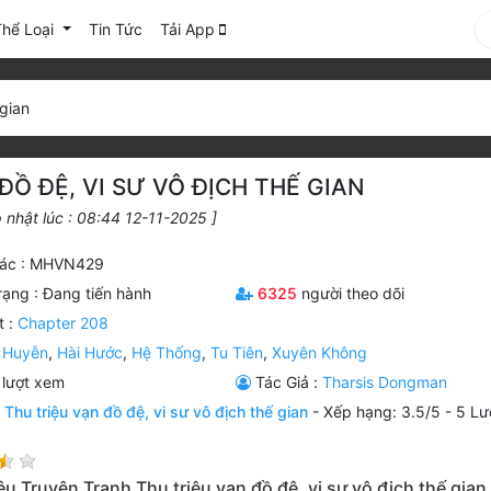
Thể Loại
Tin Tức
Tải App
 gian
ĐỒ ĐỆ, VI SƯ VÔ ĐỊCH THẾ GIAN
 nhật lúc : 08:44 12-11-2025 ]
ác : MHVN429
rạng :
Đang tiến hành
6325
người theo dõi
t :
Chapter 208
 Huyễn
,
Hài Hước
,
Hệ Thống
,
Tu Tiên
,
Xuyên Không
lượt xem
Tác Giả :
Tharsis Dongman
n
Thu triệu vạn đồ đệ, vi sư vô địch thế gian
-
Xếp hạng:
3.5
/
5
-
5
Lư
ệu Truyện Tranh Thu triệu vạn đồ đệ, vi sư vô địch thế gian