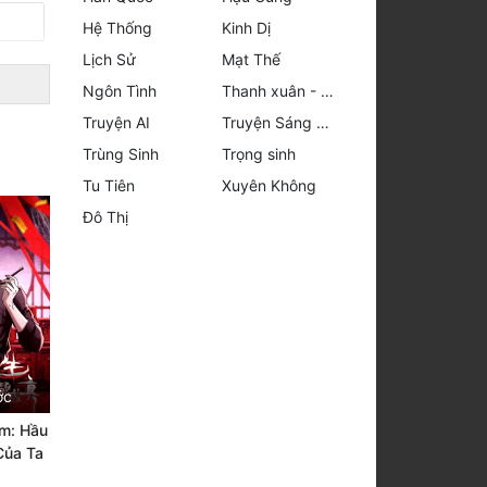
Hệ Thống
Kinh Dị
Lịch Sử
Mạt Thế
Ngôn Tình
Thanh xuân - Vườn trường
Truyện AI
Truyện Sáng Tác
Trùng Sinh
Trọng sinh
Tu Tiên
Xuyên Không
Đô Thị
ớc
âm: Hầu
Của Ta