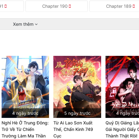
91
Chapter 190
Chapter 189
Xem thêm
4 ngày trước
5 ngày trước
4 ngày trư
Nghỉ Hè Ở Trung Đông:
Từ Ai Lao Sơn Xuất
Quỷ Dị Giáng L
Trở Về Từ Chiến
Thế, Chấn Kinh 749
Gái Người Giấy 
Trường Làm Ma Thần
Cục
Thành Thật Rồi!