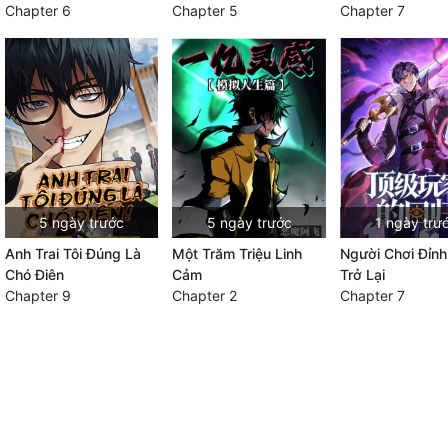
Chapter 6
Chapter 5
Chapter 7
5 ngày trước
5 ngày trước
1 ngày trư
Anh Trai Tôi Đúng Là
Một Trăm Triệu Linh
Người Chơi Đỉn
Chó Điên
Cảm
Trở Lại
Chapter 9
Chapter 2
Chapter 7