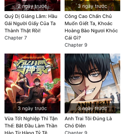
2 ngày trước
3 ngày trước
Quỷ Dị Giáng Lâm: Hầu
Công Cao Chấn Chủ
Gái Người Giấy Của Ta
Muốn Giết Ta, Khoác
Thành Thật Rồi!
Hoàng Bào Ngươi Khóc
Chapter 7
Cái Gì?
Chapter 9
3 ngày trước
3 ngày trước
Vừa Tốt Nghiệp Thì Tận
Anh Trai Tôi Đúng Là
Thế: Bắt Đầu Làm Thần
Chó Điên
Hào Từ Hàng Tỷ Tệ
Chapter 9