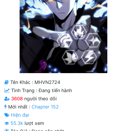
Cổ Đại
Hiện đại
Huyền Huyễn
Hài Hước
Hàn Quốc
Hậu Cung
Hệ Thống
Tên Khác : MHVN2724
Tình Trạng :
Đang tiến hành
Kinh Dị
3608
người theo dõi
Lịch Sử
Mới nhất :
Chapter 152
Mạt Thế
Hiện đại
55.3k
lượt xem
Ngôn Tình