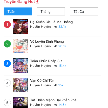
Truyện Đang Hot
Tuần
Tháng
Tất Cả
Đại Quản Gia Là Ma Hoàng
1
Huyền Huyễn
32.1k
Võ Luyện Đỉnh Phong
2
Huyền Huyễn
26.1k
Toàn Chức Pháp Sư
3
Huyền Huyễn
15.4k
Vạn Cổ Chí Tôn
4
Huyền Huyễn
15k
Ta! Thiên Mệnh Đại Phản Phái
5
Huyền Huyễn
14.5k