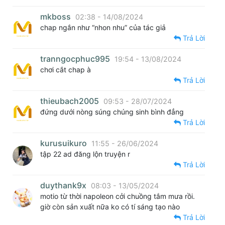
mkboss
02:38 - 14/08/2024
chap ngắn như “nhon nhu” của tác giả
Trả Lời
tranngocphuc995
19:54 - 13/08/2024
chơi cắt chap à
Trả Lời
thieubach2005
09:53 - 28/07/2024
đứng dưới nòng súng chúng sinh bình đẳng
Trả Lời
kurusuikuro
11:55 - 26/06/2024
tập 22 ad đăng lộn truyện r
Trả Lời
duythank9x
08:03 - 13/05/2024
motio từ thời napoleon cởi chuồng tắm mưa rồi.
giờ còn sản xuất nữa ko có tí sáng tạo nào
Trả Lời