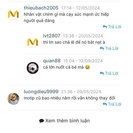
thieubach2005
17:14 - 12/05/2024
Nhân vật chính gì mà cạy sức mạnh ức hiếp
người quá đáng
Trả Lời
lvt2807
13:38 - 20/05/2024
thì lm sao chả lẽ để nó bắt nạt à
Trả Lời
quan88
15:04 - 12/09/2024
cá lớn nuốt cá bé mà 😂
Trả Lời
luongdieu9999
21:36 - 09/05/2024
motip cũ bao nhiêu năm rồi vẫn không thay đổi
Trả Lời
Xem thêm bình luận