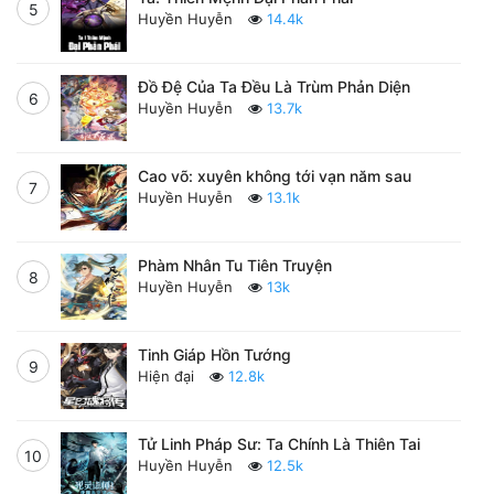
5
Huyền Huyễn
14.4k
Đồ Đệ Của Ta Đều Là Trùm Phản Diện
6
Huyền Huyễn
13.7k
Cao võ: xuyên không tới vạn năm sau
7
Huyền Huyễn
13.1k
Phàm Nhân Tu Tiên Truyện
8
Huyền Huyễn
13k
Tinh Giáp Hồn Tướng
9
Hiện đại
12.8k
Tử Linh Pháp Sư: Ta Chính Là Thiên Tai
10
Huyền Huyễn
12.5k