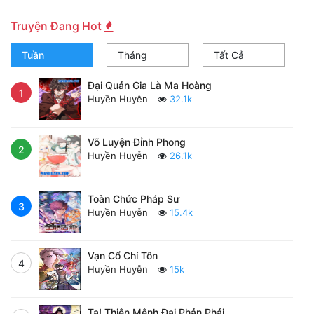
Truyện Đang Hot
Tuần
Tháng
Tất Cả
Đại Quản Gia Là Ma Hoàng
1
Huyền Huyễn
32.1k
Võ Luyện Đỉnh Phong
2
Huyền Huyễn
26.1k
Toàn Chức Pháp Sư
3
Huyền Huyễn
15.4k
Vạn Cổ Chí Tôn
4
Huyền Huyễn
15k
Ta! Thiên Mệnh Đại Phản Phái