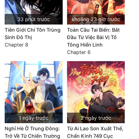
33 phút trước
khoảng 23 giờ trước
Tiên Giới Chí Tôn Trùng
Toàn Cầu Tai Biến: Bắt
Sinh Đô Thị
Đầu Từ Việc Bài Vị Tổ
Chapter 8
Tông Hiển Linh
Chapter 6
1 ngày trước
2 ngày trước
Nghỉ Hè Ở Trung Đông:
Từ Ai Lao Sơn Xuất Thế,
Trở Về Từ Chiến Trường
Chấn Kinh 749 Cục