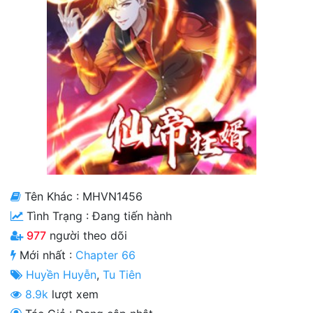
Cổ Đại
Hiện đại
Huyền Huyễn
Hài Hước
Hàn Quốc
Hậu Cung
Hệ Thống
Tên Khác : MHVN1456
Tình Trạng :
Đang tiến hành
Kinh Dị
977
người theo dõi
Lịch Sử
Mới nhất :
Chapter 66
Mạt Thế
Huyền Huyễn
,
Tu Tiên
8.9k
lượt xem
Ngôn Tình