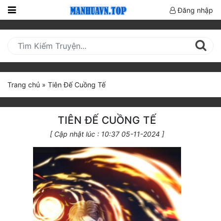
Đăng nhập
Trang
Chủ
Mới
Cập
Trang chủ
»
Tiên Đế Cuồng Tế
Nhật
(current)
BXH
TIÊN ĐẾ CUỒNG TẾ
Thể Loại
[ Cập nhật lúc : 10:37 05-11-2024 ]
Truyện HOT
Truyện Mới Ra
Hoàn Thành