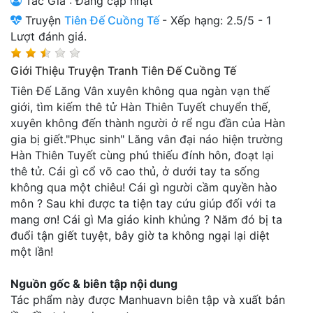
Tác Giả : Đang cập nhật
Thanh xuân - Vườn trường
Truyện
Tiên Đế Cuồng Tế
-
Xếp hạng:
2.5
/
5
-
1
Lượt đánh giá.
Truyện AI
Giới Thiệu Truyện Tranh Tiên Đế Cuồng Tế
Truyện Sáng Tác
Tiên Đế Lăng Vân xuyên không qua ngàn vạn thế
Trùng Sinh
giới, tìm kiếm thê tử Hàn Thiên Tuyết chuyển thế,
xuyên không đến thành người ở rể ngu đần của Hàn
Trọng sinh
gia bị giết."Phục sinh" Lăng vân đại náo hiện trường
Hàn Thiên Tuyết cùng phú thiếu đính hôn, đoạt lại
Tu Tiên
thê tử. Cái gì cổ võ cao thủ, ở dưới tay ta sống
Xuyên Không
không qua một chiêu! Cái gì người cầm quyền hào
môn ? Sau khi được ta tiện tay cứu giúp đối với ta
Đô Thị
mang ơn! Cái gì Ma giáo kinh khủng ? Năm đó bị ta
đuổi tận giết tuyệt, bây giờ ta không ngại lại diệt
Tin
một lần!
Tức
Tải
Nguồn gốc & biên tập nội dung
App
Tác phẩm này được Manhuavn biên tập và xuất bản