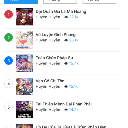
Đại Quản Gia Là Ma Hoàng
1
Huyền Huyễn
32.1k
Võ Luyện Đỉnh Phong
2
Huyền Huyễn
26.1k
Toàn Chức Pháp Sư
3
Huyền Huyễn
15.4k
Vạn Cổ Chí Tôn
4
Huyền Huyễn
15.1k
Ta! Thiên Mệnh Đại Phản Phái
5
Huyền Huyễn
14.5k
Đồ Đệ Của Ta Đều Là Trùm Phản Diện