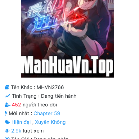
Cổ Đại
Hiện đại
Huyền Huyễn
Hài Hước
Hàn Quốc
Hậu Cung
Hệ Thống
Tên Khác : MHVN2766
Tình Trạng :
Đang tiến hành
Kinh Dị
452
người theo dõi
Lịch Sử
Mới nhất :
Chapter 59
Mạt Thế
Hiện đại
,
Xuyên Không
2.9k
lượt xem
Ngôn Tình