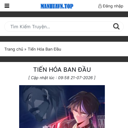
Đăng nhập
Trang
Chủ
Mới
Cập
Trang chủ
»
Tiến Hóa Ban Đầu
Nhật
(current)
BXH
TIẾN HÓA BAN ĐẦU
Thể Loại
[ Cập nhật lúc : 09:58 21-07-2026 ]
Truyện HOT
Truyện Mới Ra
Hoàn Thành