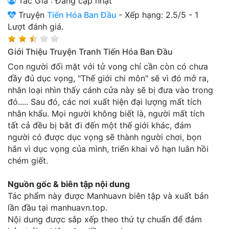
Tác Giả : Đang cập nhật
Thanh xuân - Vườn trường
Truyện
Tiến Hóa Ban Đầu
-
Xếp hạng:
2.5
/
5
-
1
Lượt đánh giá.
Truyện AI
Giới Thiệu Truyện Tranh Tiến Hóa Ban Đầu
Truyện Sáng Tác
Con người đối mặt với tử vong chỉ cần còn có chưa
Trùng Sinh
đầy đủ dục vọng, "Thế giới chi môn" sẽ vì đó mở ra,
nhân loại nhìn thấy cánh cửa này sẽ bị đưa vào trong
Trọng sinh
đó..... Sau đó, các nơi xuất hiện đại lượng mất tích
nhân khẩu. Mọi người không biết là, người mất tích
Tu Tiên
tất cả đều bị bắt đi đến một thế giới khác, đám
Xuyên Không
người có được dục vọng sẽ thành người chơi, bọn
hắn vì dục vọng của mình, triển khai vô hạn luân hồi
Đô Thị
chém giết.
Tin
Nguồn gốc & biên tập nội dung
Tức
Tác phẩm này được Manhuavn biên tập và xuất bản
Tải
lần đầu tại manhuavn.top.
App
Nội dung được sắp xếp theo thứ tự chuẩn để đảm