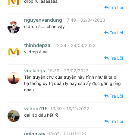
drop rùi àaaaaaa
Trả Lời
nguyenvandung
17:49 - 02/04/2023
ơ drop à.... chán vậy
Trả Lời
thinhdepzai
22:34 - 29/03/2023
vl drop à ae …
Trả Lời
vuakings
15:39 - 23/02/2023
Tên truyện chữ của truyện này hình như là ta bị
hệ thống ủy trị quản lý hay sao ấy đọc gần giống
nhau
Trả Lời
vanqui116
13:59 - 16/11/2022
đại lão đâu hết rồi
Trả Lời
unionkey
13:07 - 01/11/2022