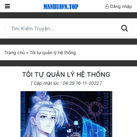
Đăng nhập
Trang
Chủ
Mới
Cập
Trang chủ
»
Tôi tự quản lý hệ thống
Nhật
(current)
BXH
TÔI TỰ QUẢN LÝ HỆ THỐNG
Thể Loại
[ Cập nhật lúc : 06:29 16-11-2022 ]
Truyện HOT
Truyện Mới Ra
Hoàn Thành