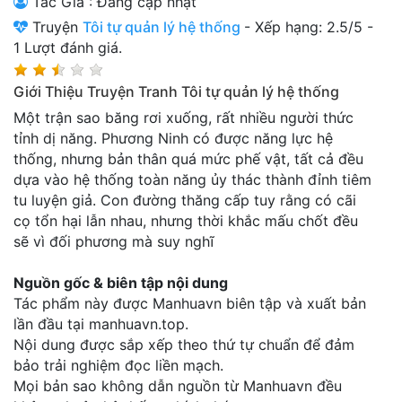
Tác Giả : Đang cập nhật
Thanh xuân - Vườn trường
Truyện
Tôi tự quản lý hệ thống
-
Xếp hạng:
2.5
/
5
-
1
Lượt đánh giá.
Truyện AI
Giới Thiệu Truyện Tranh Tôi tự quản lý hệ thống
Truyện Sáng Tác
Một trận sao băng rơi xuống, rất nhiều người thức
Trùng Sinh
tỉnh dị năng. Phương Ninh có được năng lực hệ
thống, nhưng bản thân quá mức phế vật, tất cả đều
Trọng sinh
dựa vào hệ thống toàn năng ủy thác thành đỉnh tiêm
Tu Tiên
tu luyện giả. Con đường thăng cấp tuy rằng có cãi
cọ tổn hại lẫn nhau, nhưng thời khắc mấu chốt đều
Xuyên Không
sẽ vì đối phương mà suy nghĩ
Đô Thị
Nguồn gốc & biên tập nội dung
Tác phẩm này được Manhuavn biên tập và xuất bản
Tin
lần đầu tại manhuavn.top.
Tức
Nội dung được sắp xếp theo thứ tự chuẩn để đảm
Tải
bảo trải nghiệm đọc liền mạch.
App
Mọi bản sao không dẫn nguồn từ Manhuavn đều