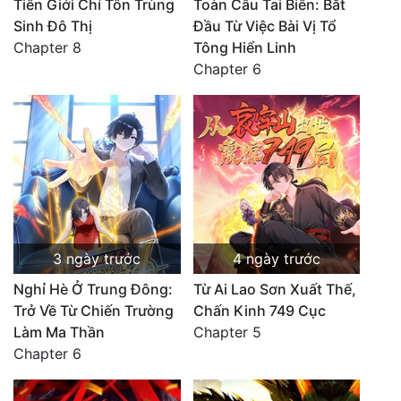
Tiên Giới Chí Tôn Trùng
Toàn Cầu Tai Biến: Bắt
Sinh Đô Thị
Đầu Từ Việc Bài Vị Tổ
Chapter 8
Tông Hiển Linh
Chapter 6
3 ngày trước
4 ngày trước
Nghỉ Hè Ở Trung Đông:
Từ Ai Lao Sơn Xuất Thế,
Trở Về Từ Chiến Trường
Chấn Kinh 749 Cục
Làm Ma Thần
Chapter 5
Chapter 6