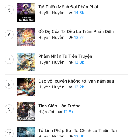
Ta! Thiên Mệnh Đại Phản Phái
5
Huyền Huyễn
14.5k
Đồ Đệ Của Ta Đều Là Trùm Phản Diện
6
Huyền Huyễn
13.7k
Phàm Nhân Tu Tiên Truyện
7
Huyền Huyễn
13.3k
Cao võ: xuyên không tới vạn năm sau
8
Huyền Huyễn
13.2k
Tinh Giáp Hồn Tướng
9
Hiện đại
12.8k
Tử Linh Pháp Sư: Ta Chính Là Thiên Tai
10
Huyền Huyễn
12.6k