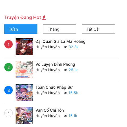
Truyện Đang Hot
Tuần
Tháng
Tất Cả
Đại Quản Gia Là Ma Hoàng
1
Huyền Huyễn
32.3k
Võ Luyện Đỉnh Phong
2
Huyền Huyễn
26.1k
Toàn Chức Pháp Sư
3
Huyền Huyễn
15.5k
Vạn Cổ Chí Tôn
4
Huyền Huyễn
15.1k