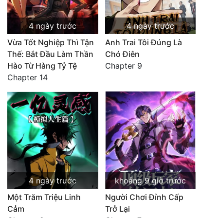
4 ngày trước
4 ngày trước
Vừa Tốt Nghiệp Thì Tận
Anh Trai Tôi Đúng Là
Thế: Bắt Đầu Làm Thần
Chó Điên
Hào Từ Hàng Tỷ Tệ
Chapter 9
Chapter 14
4 ngày trước
khoảng 9 giờ trước
Một Trăm Triệu Linh
Người Chơi Đỉnh Cấp
Cảm
Trở Lại