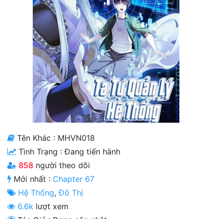
Cổ Đại
Hiện đại
Huyền Huyễn
Hài Hước
Hàn Quốc
Hậu Cung
Hệ Thống
Tên Khác : MHVN018
Tình Trạng :
Đang tiến hành
Kinh Dị
858
người theo dõi
Lịch Sử
Mới nhất :
Chapter 67
Mạt Thế
Hệ Thống
,
Đô Thị
6.6k
lượt xem
Ngôn Tình