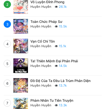
Võ Luyện Đỉnh Phong
2
Huyền Huyễn
26.1k
Toàn Chức Pháp Sư
3
Huyền Huyễn
15.5k
Vạn Cổ Chí Tôn
4
Huyền Huyễn
15.1k
Ta! Thiên Mệnh Đại Phản Phái
5
Huyền Huyễn
14.5k
Đồ Đệ Của Ta Đều Là Trùm Phản Diện
6
Huyền Huyễn
13.7k
Phàm Nhân Tu Tiên Truyện
7
Huyền Huyễn
13.3k