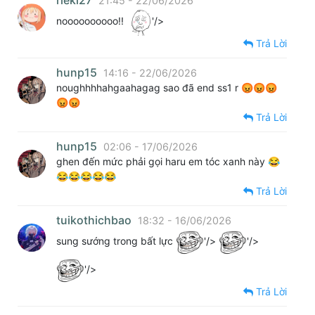
rieki27
21:45 - 22/06/2026
noooooooooo!!
'/>
Trả Lời
hunp15
14:16 - 22/06/2026
noughhhhahgaahagag sao đã end ss1 r 😡😡😡
😡😡
Trả Lời
hunp15
02:06 - 17/06/2026
ghen đến mức phải gọi haru em tóc xanh này 😂
😂😂😂😂😂
Trả Lời
tuikothichbao
18:32 - 16/06/2026
sung sướng trong bất lực
'/>
'/>
'/>
Trả Lời