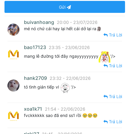
Gửi
buivanhoang
20:00 - 23/07/2026
mé nó chứ cái hay lại hết cái dở lại ra🗿
Trả Lời
bao17123
23:35 - 23/06/2026
mang lễ đường tới đây ngayyyyyyyyy
'/>
Trả Lời
hank2709
23:32 - 22/06/2026
tỏ tình gián tiếp vl
'/>
Trả Lời
xoa1k71
21:54 - 22/06/2026
fvckkkkkk sao đã end ss1 rồi 🥹🥹🥹
Trả Lời