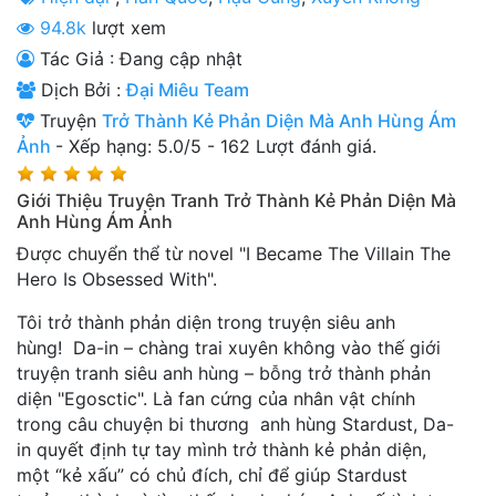
Thanh xuân - Vườn trường
94.8k
lượt xem
Tác Giả : Đang cập nhật
Truyện AI
Dịch Bởi :
Đại Miêu Team
Truyện Sáng Tác
Truyện
Trở Thành Kẻ Phản Diện Mà Anh Hùng Ám
Ảnh
-
Xếp hạng:
5.0
/
5
-
162
Lượt đánh giá.
Trùng Sinh
Giới Thiệu Truyện Tranh Trở Thành Kẻ Phản Diện Mà
Trọng sinh
Anh Hùng Ám Ảnh
Tu Tiên
Được chuyển thể từ novel "I Became The Villain The
Hero Is Obsessed With".
Xuyên Không
Tôi trở thành phản diện trong truyện siêu anh
Đô Thị
hùng!
Da-in – chàng trai xuyên không vào thế giới
truyện tranh siêu anh hùng – bỗng trở thành phản
Tin
diện "Egosctic". Là fan cứng của nhân vật chính
Tức
trong câu chuyện bi thương anh hùng Stardust, Da-
Tải
in quyết định tự tay mình trở thành kẻ phản diện,
App
một “kẻ xấu” có chủ đích, chỉ để giúp Stardust