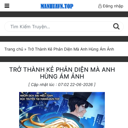
Đăng nhập
Trang
Chủ
Mới
Cập
Trang chủ
»
Trở Thành Kẻ Phản Diện Mà Anh Hùng Ám Ảnh
Nhật
(current)
BXH
TRỞ THÀNH KẺ PHẢN DIỆN MÀ ANH
Thể Loại
HÙNG ÁM ẢNH
[ Cập nhật lúc : 07:02 22-06-2026 ]
Truyện HOT
Truyện Mới Ra
Hoàn Thành