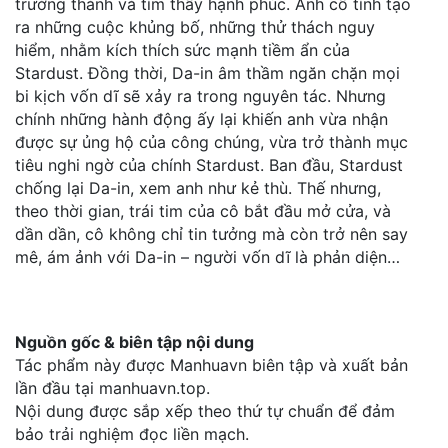
trưởng thành và tìm thấy hạnh phúc. Anh cố tình tạo
ra những cuộc khủng bố, những thử thách nguy
hiểm, nhằm kích thích sức mạnh tiềm ẩn của
Stardust. Đồng thời, Da-in âm thầm ngăn chặn mọi
bi kịch vốn dĩ sẽ xảy ra trong nguyên tác. Nhưng
chính những hành động ấy lại khiến anh vừa nhận
được sự ủng hộ của công chúng, vừa trở thành mục
tiêu nghi ngờ của chính Stardust. Ban đầu, Stardust
chống lại Da-in, xem anh như kẻ thù. Thế nhưng,
theo thời gian, trái tim của cô bắt đầu mở cửa, và
dần dần, cô không chỉ tin tưởng mà còn trở nên say
mê, ám ảnh với Da-in – người vốn dĩ là phản diện…
Nguồn gốc & biên tập nội dung
Tác phẩm này được Manhuavn biên tập và xuất bản
lần đầu tại manhuavn.top.
Nội dung được sắp xếp theo thứ tự chuẩn để đảm
bảo trải nghiệm đọc liền mạch.