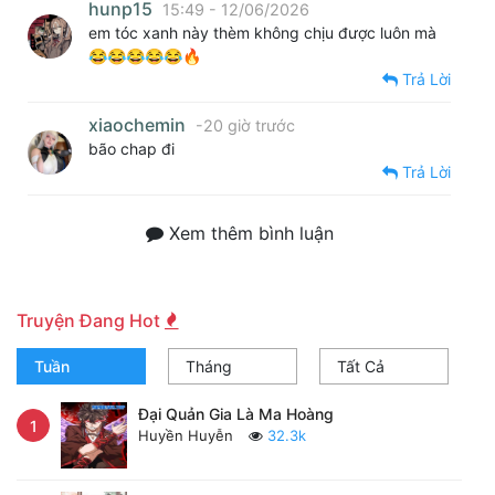
hunp15
15:49 - 12/06/2026
em tóc xanh này thèm không chịu được luôn mà
😂😂😂😂😂🔥
Trả Lời
xiaochemin
-20 giờ trước
bão chap đi
Trả Lời
Xem thêm bình luận
Truyện Đang Hot
Tuần
Tháng
Tất Cả
Đại Quản Gia Là Ma Hoàng
1
Huyền Huyễn
32.3k