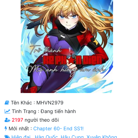
Cổ Đại
Hiện đại
Huyền Huyễn
Hài Hước
Hàn Quốc
Hậu Cung
Hệ Thống
Kinh Dị
Tên Khác : MHVN2979
Lịch Sử
Tình Trạng :
Đang tiến hành
2197
người theo dõi
Mạt Thế
Mới nhất :
Chapter 60- End SS1!
Ngôn Tình
Hiện đại
,
Hàn Quốc
,
Hậu Cung
,
Xuyên Không