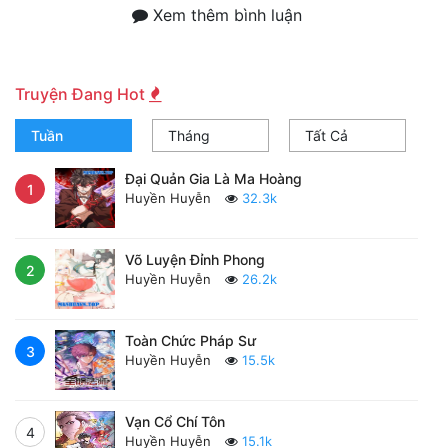
Xem thêm bình luận
Truyện Đang Hot
Tuần
Tháng
Tất Cả
Đại Quản Gia Là Ma Hoàng
1
Huyền Huyễn
32.3k
Võ Luyện Đỉnh Phong
2
Huyền Huyễn
26.2k
Toàn Chức Pháp Sư
3
Huyền Huyễn
15.5k
Vạn Cổ Chí Tôn
4
Huyền Huyễn
15.1k