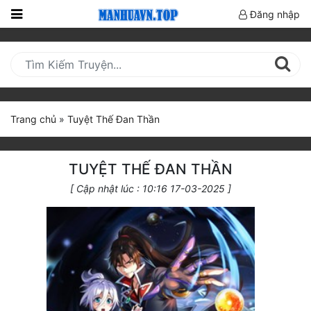
Đăng nhập
Trang
Chủ
Mới
Cập
Trang chủ
»
Tuyệt Thế Đan Thần
Nhật
(current)
BXH
TUYỆT THẾ ĐAN THẦN
Thể Loại
[ Cập nhật lúc : 10:16 17-03-2025 ]
Truyện HOT
Truyện Mới Ra
Hoàn Thành