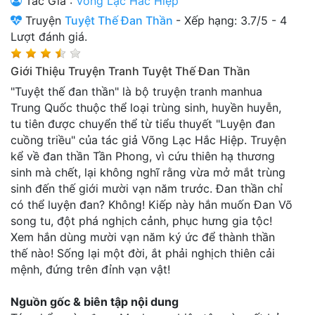
Tác Giả :
Võng Lạc Hắc Hiệp
Thanh xuân - Vườn trường
Truyện
Tuyệt Thế Đan Thần
-
Xếp hạng:
3.7
/
5
-
4
Lượt đánh giá.
Truyện AI
Giới Thiệu Truyện Tranh Tuyệt Thế Đan Thần
Truyện Sáng Tác
"Tuyệt thế đan thần" là bộ truyện tranh manhua
Trùng Sinh
Trung Quốc thuộc thể loại trùng sinh, huyền huyễn,
tu tiên được chuyển thể từ tiểu thuyết "Luyện đan
Trọng sinh
cuồng triều" của tác giả Võng Lạc Hắc Hiệp. Truyện
kể về đan thần Tần Phong, vì cứu thiên hạ thương
Tu Tiên
sinh mà chết, lại không nghĩ rằng vừa mở mắt trùng
Xuyên Không
sinh đến thế giới mười vạn năm trước. Đan thần chỉ
có thể luyện đan? Không! Kiếp này hắn muốn Đan Võ
Đô Thị
song tu, đột phá nghịch cảnh, phục hưng gia tộc!
Xem hắn dùng mười vạn năm ký ức để thành thần
Tin
thế nào! Sống lại một đời, ắt phải nghịch thiên cải
Tức
mệnh, đứng trên đỉnh vạn vật!
Tải
App
Nguồn gốc & biên tập nội dung