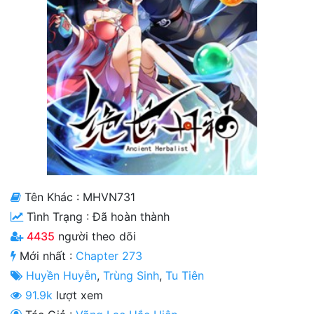
Cổ Đại
Hiện đại
Huyền Huyễn
Hài Hước
Hàn Quốc
Hậu Cung
Hệ Thống
Tên Khác : MHVN731
Tình Trạng :
Đã hoàn thành
Kinh Dị
4435
người theo dõi
Lịch Sử
Mới nhất :
Chapter 273
Mạt Thế
Huyền Huyễn
,
Trùng Sinh
,
Tu Tiên
91.9k
lượt xem
Ngôn Tình