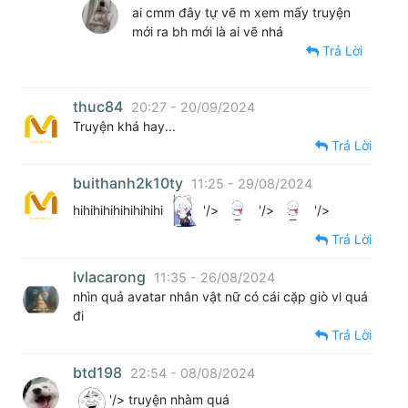
ai cmm đây tự vẽ m xem mấy truyện
mới ra bh mới là ai vẽ nhá
Trả Lời
thuc84
20:27 - 20/09/2024
Truyện khá hay...
Trả Lời
buithanh2k10ty
11:25 - 29/08/2024
hihihihihihihihihi
'/>
'/>
'/>
Trả Lời
lvlacarong
11:35 - 26/08/2024
nhìn quả avatar nhân vật nữ có cái cặp giò vl quá
đi
Trả Lời
btd198
22:54 - 08/08/2024
'/> truyện nhàm quá