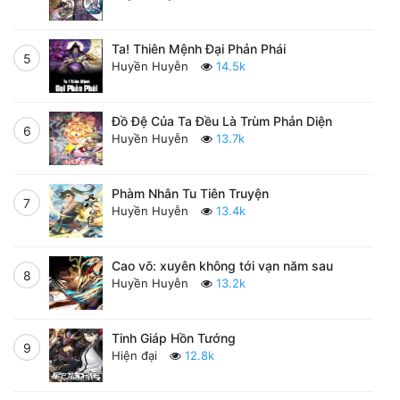
Ta! Thiên Mệnh Đại Phản Phái
5
Huyền Huyễn
14.5k
Đồ Đệ Của Ta Đều Là Trùm Phản Diện
6
Huyền Huyễn
13.7k
Phàm Nhân Tu Tiên Truyện
7
Huyền Huyễn
13.4k
Cao võ: xuyên không tới vạn năm sau
8
Huyền Huyễn
13.2k
Tinh Giáp Hồn Tướng
9
Hiện đại
12.8k