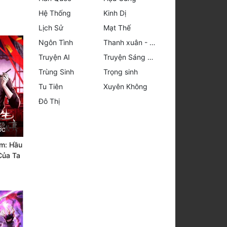
Hệ Thống
Kinh Dị
Lịch Sử
Mạt Thế
Ngôn Tình
Thanh xuân - Vườn trường
Truyện AI
Truyện Sáng Tác
Trùng Sinh
Trọng sinh
Tu Tiên
Xuyên Không
Đô Thị
ớc
âm: Hầu
Của Ta