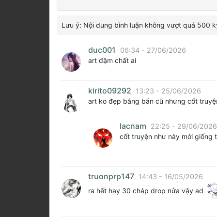
Lưu ý: Nội dung bình luận không vượt quá 500 k
duc001
06:34 - 27/06/2026
art đậm chất ai
kirito09292
13:23 - 25/06/2026
art ko đẹp bằng bản cũ nhưng cốt truyện
lacnam
22:25 - 29/06/2026
cốt truyện như này mới giống 
truonprp147
14:43 - 16/05/2026
ra hết hay 30 cháp drop nửa vậy ad