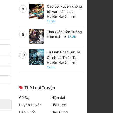
Cao võ: xuyên không
8
tới vạn năm sau
Huyền Huyễn
13.2k
Tinh Giáp Hồn Tướng
9
Hiện đại
12.8k
Tử Linh Pháp Sư: Ta
10
Chính Là Thiên Tai
Huyền Huyễn
12.6k
Thể Loại Truyện
Cổ Đại
Hiện đại
Huyền Huyễn
Hài Hước
Hàn Quốc
Hậu Cung