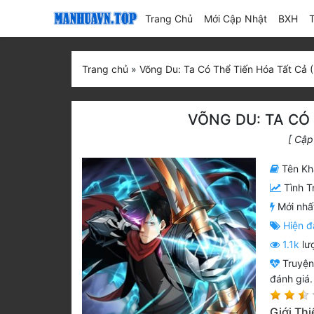
(current)
Trang Chủ
Mới Cập Nhật
BXH
Trang chủ
»
Võng Du: Ta Có Thể Tiến Hóa Tất Cả 
VÕNG DU: TA CÓ 
[ Cập
Tên Kh
Tình T
Mới nhấ
Hiện đ
1.1k
lư
Truyệ
đánh giá.
Giới Th