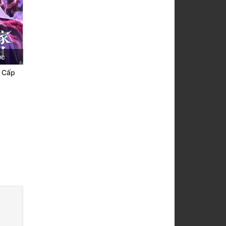
ớc
h Cấp