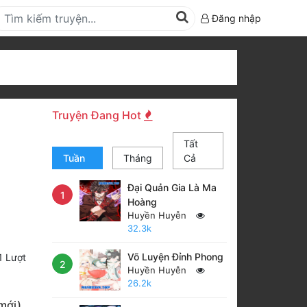
Đăng nhập
Truyện Đang Hot
Tất
Tuần
Tháng
Cả
Đại Quản Gia Là Ma
1
Hoàng
Huyền Huyễn
32.3k
Võ Luyện Đỉnh Phong
1
Lượt
2
Huyền Huyễn
26.2k
mới)