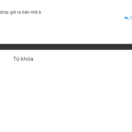
 drop giờ ra bản mới à
T
Từ khóa
t