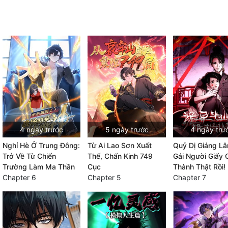
4 ngày trước
5 ngày trước
4 ngày trư
Nghỉ Hè Ở Trung Đông:
Từ Ai Lao Sơn Xuất
Quỷ Dị Giáng L
Trở Về Từ Chiến
Thế, Chấn Kinh 749
Gái Người Giấy 
Trường Làm Ma Thần
Cục
Thành Thật Rồi!
Chapter 6
Chapter 5
Chapter 7