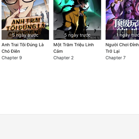
5 ngày trước
5 ngày trước
1 ngày trư
Anh Trai Tôi Đúng Là
Một Trăm Triệu Linh
Người Chơi Đỉn
Chó Điên
Cảm
Trở Lại
Chapter 9
Chapter 2
Chapter 7