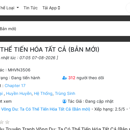
Thể Loại
Tin Tức
Tải App
(Bản mới)
THỂ TIẾN HÓA TẤT CẢ (BẢN MỚI)
 nhật lúc : 07:05 07-08-2026 ]
ác : MHVN3506
rạng :
Đang tiến hành
312
người theo dõi
t :
Chapter 17
ại
,
Huyền Huyễn
,
Hệ Thống
,
Trùng Sinh
ợt xem
Tác Giả : Đang cập nhật
n
Võng Du: Ta Có Thể Tiến Hóa Tất Cả (Bản mới)
-
Xếp hạng:
2.5
/
5
-
iệu Truyện Tranh Võng Du: Ta Có Thể Tiến Hóa Tất Cả (Bản 