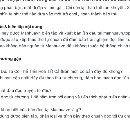
ạ phản bội , mất đi địa vị ,em gái , Chỉ còn lại thân thể tàn khuyết . 
, nhìn ta như thế nào dựa vào một trò chơi , hoàn thành báo thù !
c & biên tập nội dung
 này được Manhuavn biên tập và xuất bản lần đầu tại manhuavn.top
được sắp xếp theo thứ tự chuẩn để đảm bảo trải nghiệm đọc liền m
sao không dẫn nguồn từ Manhuavn đều không thuộc hệ thống chính 
thường gặp
 Du: Ta Có Thể Tiến Hóa Tất Cả (Bản mới) có bản đầy đủ không?
huavn cập nhật đầy đủ theo thứ tự chương, đảm bảo mạch đọc liền
bắt đầu đọc truyện từ đâu?
đọc từ chương 1 để nắm trọn nội dung và tiến trình phát triển nhân v
 khác biệt của bản đọc tại Manhuavn là gì?
dung được biên tập, phân loại và trình bày theo chuẩn đọc tối ưu ch