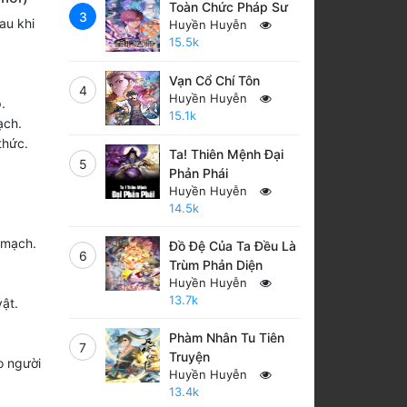
Toàn Chức Pháp Sư
3
Sau khi
Huyền Huyễn
15.5k
Vạn Cổ Chí Tôn
4
Huyền Huyễn
.
15.1k
ạch.
thức.
Ta! Thiên Mệnh Đại
5
Phản Phái
Huyền Huyễn
14.5k
 mạch.
Đồ Đệ Của Ta Đều Là
6
Trùm Phản Diện
Huyền Huyễn
13.7k
ật.
Phàm Nhân Tu Tiên
7
Truyện
o người
Huyền Huyễn
13.4k