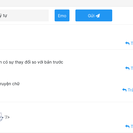
ý tự
Emo
Gửi
T
 có sự thay đổi so với bản trước
T
truyện chữ
Trả
'/>
T