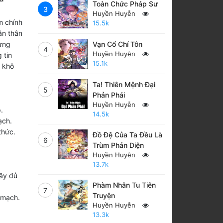
Toàn Chức Pháp Sư
3
Huyền Huyễn
m chính
15.5k
ân thân
gừng
Vạn Cổ Chí Tôn
4
Huyền Huyễn
 tin
15.1k
ừ khô
Ta! Thiên Mệnh Đại
5
Phản Phái
Huyền Huyễn
.
14.5k
ạch.
thức.
Đồ Đệ Của Ta Đều Là
6
Trùm Phản Diện
Huyền Huyễn
13.7k
ầy đủ
Phàm Nhân Tu Tiên
7
Truyện
 mạch.
Huyền Huyễn
13.3k