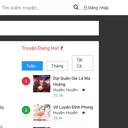
Đăng nhập
U
Truyện Đang Hot
Tất
Tuần
Tháng
Cả
Đại Quản Gia Là Ma
1
Hoàng
Huyền Huyễn
32.3k
Võ Luyện Đỉnh Phong
ếp
2
Huyền Huyễn
26.1k
ừ