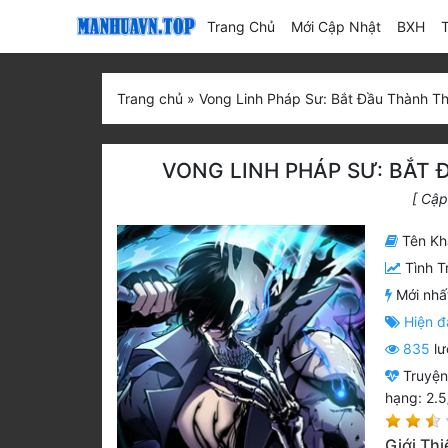
(current)
Trang Chủ
Mới Cập Nhật
BXH
Trang chủ
»
Vong Linh Pháp Sư: Bắt Đầu Thành T
VONG LINH PHÁP SƯ: BẮT
[ Cập
Tên Kh
Tình T
Mới nhấ
Hiện đ
835
lư
Truyệ
hạng:
2.5
Giới Th