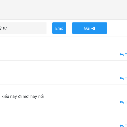
ý tự
Emo
Gửi
T
T
 kiểu này đi mới hay nổi
T
T