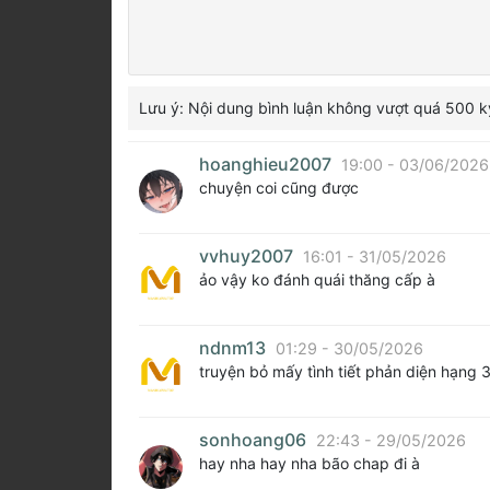
Lưu ý: Nội dung bình luận không vượt quá 500 k
hoanghieu2007
19:00 - 03/06/2026
chuyện coi cũng được
vvhuy2007
16:01 - 31/05/2026
ảo vậy ko đánh quái thăng cấp à
ndnm13
01:29 - 30/05/2026
truyện bỏ mấy tình tiết phản diện hạng 3
sonhoang06
22:43 - 29/05/2026
hay nha hay nha bão chap đi à