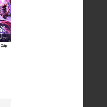
trước
h Cấp