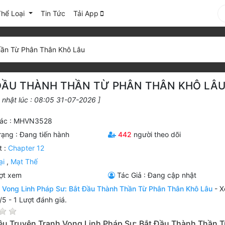
Thể Loại
Tin Tức
Tải App
hần Từ Phân Thân Khô Lâu
 ĐẦU THÀNH THẦN TỪ PHÂN THÂN KHÔ LÂ
 nhật lúc : 08:05 31-07-2026 ]
ác : MHVN3528
rạng :
Đang tiến hành
442
người theo dõi
t :
Chapter 12
ại
,
Mạt Thế
ợt xem
Tác Giả : Đang cập nhật
n
Vong Linh Pháp Sư: Bắt Đầu Thành Thần Từ Phân Thân Khô Lâu
-
X
/
5
-
1
Lượt đánh giá.
iệu Truyện Tranh Vong Linh Pháp Sư: Bắt Đầu Thành Thần T