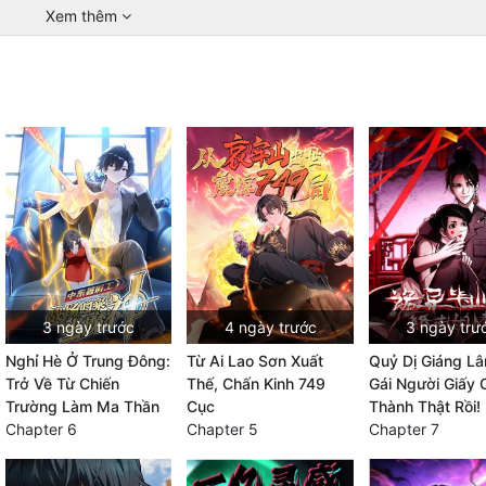
Xem thêm
3 ngày trước
4 ngày trước
3 ngày trư
Nghỉ Hè Ở Trung Đông:
Từ Ai Lao Sơn Xuất
Quỷ Dị Giáng L
Trở Về Từ Chiến
Thế, Chấn Kinh 749
Gái Người Giấy 
Trường Làm Ma Thần
Cục
Thành Thật Rồi!
Chapter 6
Chapter 5
Chapter 7