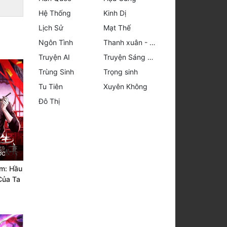
Hệ Thống
Kinh Dị
Lịch Sử
Mạt Thế
Ngôn Tình
Thanh xuân - Vườn trường
Truyện AI
Truyện Sáng Tác
Trùng Sinh
Trọng sinh
Tu Tiên
Xuyên Không
Đô Thị
ớc
âm: Hầu
Của Ta