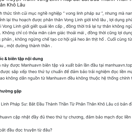
ân Khô Lâu
 thức tỉnh củi mục nghề nghiệp “ vong linh pháp sư ”, nhưng mà na
tỉnh lại thu hoạch được phân thân Vong Linh giới khô lâu , lợi dụng ph
i Vong Linh giới giết quái lên cấp , đồng thời trả lại tự thân không n
. Không chỉ có thỏa mãn cảm giác thoải mái , đồng thời cũng lợi dụng
 phản , không ngừng chế tạo cơ hội giả heo ăn thịt hổ . Cuối cùng t
ầu , một đường thành thần .
c & biên tập nội dung
 này được Manhuavn biên tập và xuất bản lần đầu tại manhuavn.top
được sắp xếp theo thứ tự chuẩn để đảm bảo trải nghiệm đọc liền m
sao không dẫn nguồn từ Manhuavn đều không thuộc hệ thống chính 
thường gặp
g Linh Pháp Sư: Bắt Đầu Thành Thần Từ Phân Thân Khô Lâu có bản đ
huavn cập nhật đầy đủ theo thứ tự chương, đảm bảo mạch đọc liền
bắt đầu đọc truyện từ đâu?