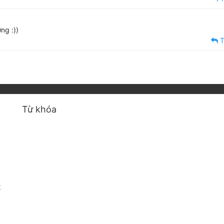
ng :))
T
Từ khóa
t