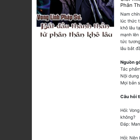
Phân Th
Nam chính
lúc thức 
khô lâu tạ
mạnh lên 
tức tương
lâu bắt đ
Nguồn gố
Tác phẩm
Nội dung 
Mọi bản 
Câu hỏi 
Hỏi: Von
không?
Đáp: Man
Hỏi: Nên 