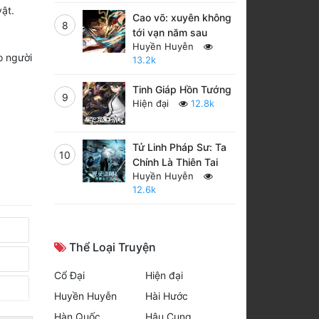
ật.
Cao võ: xuyên không
8
tới vạn năm sau
Huyền Huyễn
o người
13.2k
Tinh Giáp Hồn Tướng
9
Hiện đại
12.8k
Tử Linh Pháp Sư: Ta
10
Chính Là Thiên Tai
Huyền Huyễn
12.6k
Thể Loại Truyện
Cổ Đại
Hiện đại
Huyền Huyễn
Hài Hước
Hàn Quốc
Hậu Cung