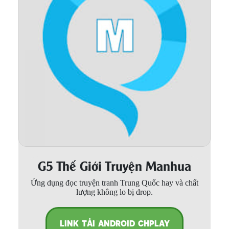
Thanh xuân - Vườn trường
Truyện AI
Truyện Sáng Tác
Trùng Sinh
Trọng sinh
Tu Tiên
Xuyên Không
Đô Thị
G5 Thế Giới Truyện Manhua
Tin
Ứng dụng đọc truyện tranh Trung Quốc hay và chất
Tức
lượng không lo bị drop.
Tải
App
LINK TẢI ANDROID CHPLAY