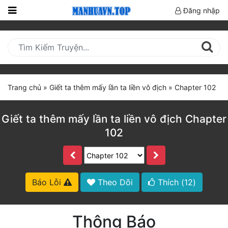
Đăng nhập
Trang
Chủ
Mới
Cập
Trang chủ
»
Giết ta thêm mấy lần ta liền vô địch
»
Chapter 102
Nhật
(current)
BXH
Giết ta thêm mấy lần ta liền vô địch Chapter
102
Thể Loại
Truyện HOT
Báo Lỗi
Theo Dõi
Thích (
12
)
Truyện Mới Ra
Hoàn Thành
Thông Báo