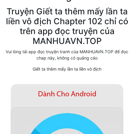
Cổ Đại
Truyện Giết ta thêm mấy lần ta
liền vô địch Chapter 102 chỉ có
Hiện đại
trên app đọc truyện của
Huyền Huyễn
MANHUAVN.TOP
Hài Hước
Vui lòng tải app đọc truyện tranh của MANHUAVN.TOP để đọc
Hàn Quốc
chap này, không có quảng cáo
Hậu Cung
Giết ta thêm mấy lần ta liền vô địch
Hệ Thống
Kinh Dị
Dành Cho Android
Lịch Sử
Mạt Thế
Ngôn Tình